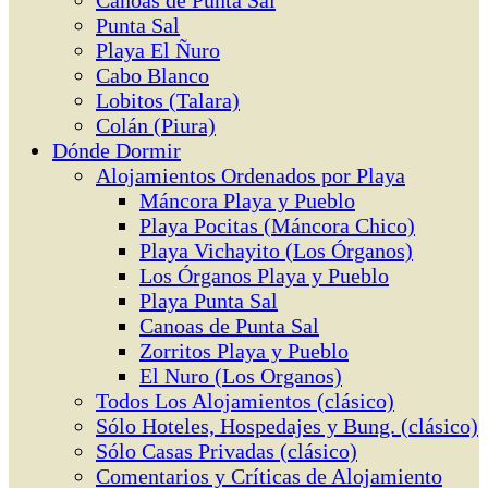
Canoas de Punta Sal
Punta Sal
Playa El Ñuro
Cabo Blanco
Lobitos (Talara)
Colán (Piura)
Dónde Dormir
Alojamientos Ordenados por Playa
Máncora Playa y Pueblo
Playa Pocitas (Máncora Chico)
Playa Vichayito (Los Órganos)
Los Órganos Playa y Pueblo
Playa Punta Sal
Canoas de Punta Sal
Zorritos Playa y Pueblo
El Nuro (Los Organos)
Todos Los Alojamientos (clásico)
Sólo Hoteles, Hospedajes y Bung. (clásico)
Sólo Casas Privadas (clásico)
Comentarios y Críticas de Alojamiento