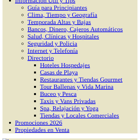
Información Útil y Tips
Guía para Principiantes
Clima, Tiempo y Geografía
Temporada Altas y Bajas
Bancos, Dinero, Cajeros Automáticos
Salud, Clínicas y Hospitales
Seguridad y Policia
Internet y Telefonía
Directorio
Hoteles Hospedajes
Casas de Playa
Restaurantes y Tiendas Gourmet
Tour Ballenas y Vida Marina
Buceo y Pesca
Taxis y Vans Privadas
Spa, Relajación y Yoga
Tiendas y Locales Comerciales
Promociones 2026
Propiedades en Venta