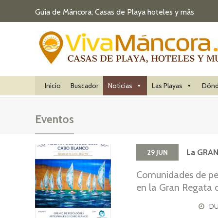
Guía de Máncora; Casas de Playa hoteles y más
Inicio
Buscador
Noticias
Las Playas
Dónd
Eventos
La GRAN
29
JUN
Comunidades de pes
en la Gran Regata d
29 de junio (Día de
DU
pesca sostenible a t