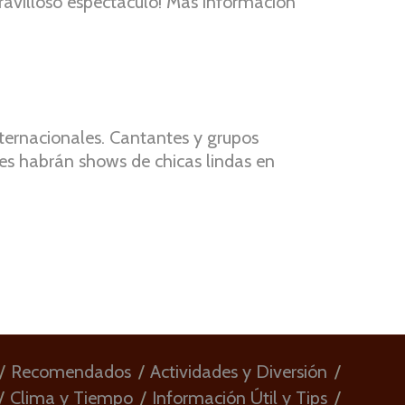
ravilloso espectáculo! Más información
nternacionales. Cantantes y grupos
tes habrán shows de chicas lindas en
Recomendados
Actividades y Diversión
Clima y Tiempo
Información Útil y Tips