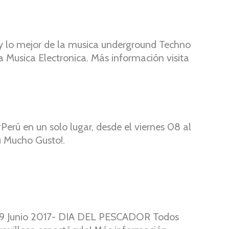
as aledañas de nuestro Mar Tropical de Grau.
 de la Nación, “Los Conocimientos, Saberes
tesanales en las Caletas de Cabo Blanco y El
a y lo mejor de la musica underground Techno
isamente los veleros que participarán de
a Musica Electronica. Más información visita
e embarcaciones de diferentes caletas que
vela heredada de los antiguos indios
 Cabo Blanco a principios del siglo XX.
Perú en un solo lugar, desde el viernes 08 al
rú Mucho Gusto!.
9 Junio 2017- DIA DEL PESCADOR Todos