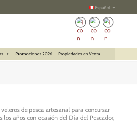
Español
ps
Promociones 2026
Propiedades en Venta
veleros de pesca artesanal para concursar
 los años con ocasión del Día del Pescador,
ta busca promover el desarrollo de una
os, la conservación de la biodiversidad, y el