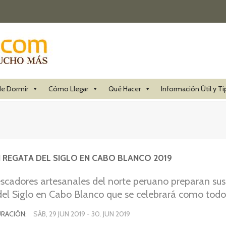
e Dormir
Cómo Llegar
Qué Hacer
Información Útil y Ti
 REGATA DEL SIGLO EN CABO BLANCO 2019
cadores artesanales del norte peruano preparan sus 
el Siglo en Cabo Blanco que se celebrará como todos
l Santo Patrono San Pedro y San Pablo). Dicha Rega
RACIÓN:
SÁB, 29 JUN 2019
-
30. JUN 2019
ravés de la pesca a vela en veleros artesanales peruan