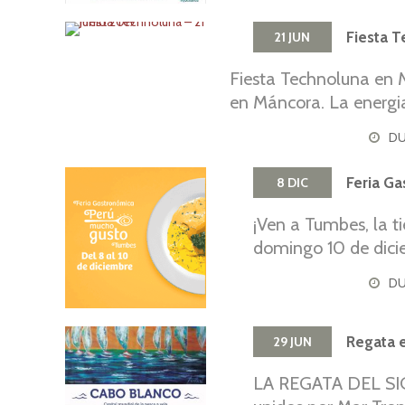
desarrollo de un tu
El año pasado el Mi
Fiesta T
21
JUN
y Prácticas asociad
Fiesta Technoluna en M
Ñuro”, (Resolución 
en Máncora. La energia
esta celebración tr
TechnoLuna en Face
aun conservan la tr
DU
Tallanes, que a su 
“Celebraciones […]
Feria G
8
DIC
¡Ven a Tumbes, la ti
domingo 10 de dicie
DU
Regata e
29
JUN
LA REGATA DEL SI