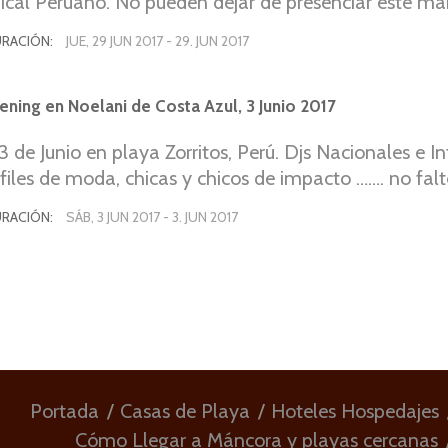
ical Peruano. No pueden dejar de presenciar este ma
aboBlanco.com.
RACIÓN:
JUE, 29 JUN 2017
-
29. JUN 2017
ning en Noelani de Costa Azul, 3 Junio 2017
 de Junio en playa Zorritos, Perú. Djs Nacionales e I
sfiles de moda, chicas y chicos de impacto ……. no fal
ormación visita www.costaazulperu.com.
RACIÓN:
SÁB, 3 JUN 2017
-
3. JUN 2017
Portada
Casas de Playa
Hoteles Hospedajes
Cómo Llegar a Máncora y playas cercanas