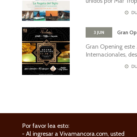
unidos por Mar Trop
visita: www.VisitC
DU
Gran Ope
3
JUN
Gran Opening este 3
Internacionales, de
pasarela ! Más inf
DU
Por favor lea esto:
- Al ingresar a Vivamancora.com, usted