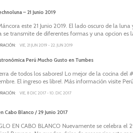
rismo inclusivo y responsable en Cabo Blanco y calet
nisterio de Cultura declaró como Patrimonio Cultural
echnoluna – 21 Junio 2019
os a la Navegación y Pesca Tradicional en Veleros Ar
áncora este 21 Junio 2019. El lado oscuro de la lun
Viceministerial Nº 117-2018-VMPCIC-MC) que son prec
 se transmite de diferentes formas y una opcion es l
adicional. Esta gran regata incluye la participación d
book.
adición de esta pesca ancestral y de la navegación a 
RACIÓN:
VIE, 21 JUN 2019
-
22. JUN 2019
vez heredaron los pescadores de Sechura que fundaron
astronómica Perú Mucho Gusto en Tumbes
erra de todos los sabores! Lo mejor de la cocina del #
mbre. El ingreso es libre!. Más información visite Pe
RACIÓN:
VIE, 8 DIC 2017
-
10. DIC 2017
n Cabo Blanco / 29 Junio 2017
GLO EN CABO BLANCO Nuevamente se celebra el 2