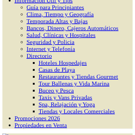
Información Útil y Tips
Guía para Principiantes
Clima, Tiempo y Geografía
Temporada Altas y Bajas
Bancos, Dinero, Cajeros Automáticos
Salud, Clínicas y Hospitales
Seguridad y Policia
Internet y Telefonía
Directorio
Hoteles Hospedajes
Casas de Playa
Restaurantes y Tiendas Gourmet
Tour Ballenas y Vida Marina
Buceo y Pesca
Taxis y Vans Privadas
Spa, Relajación y Yoga
Tiendas y Locales Comerciales
Promociones 2026
Propiedades en Venta