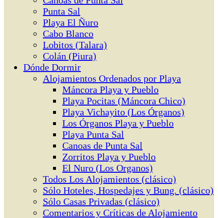
Canoas de Punta Sal
Punta Sal
Playa El Ñuro
Cabo Blanco
Lobitos (Talara)
Colán (Piura)
Dónde Dormir
Alojamientos Ordenados por Playa
Máncora Playa y Pueblo
Playa Pocitas (Máncora Chico)
Playa Vichayito (Los Órganos)
Los Órganos Playa y Pueblo
Playa Punta Sal
Canoas de Punta Sal
Zorritos Playa y Pueblo
El Nuro (Los Organos)
Todos Los Alojamientos (clásico)
Sólo Hoteles, Hospedajes y Bung. (clásico)
Sólo Casas Privadas (clásico)
Comentarios y Críticas de Alojamiento