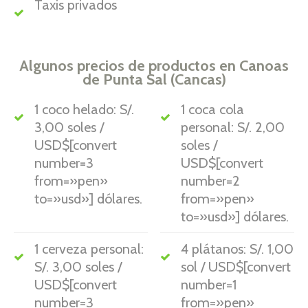
Taxis privados
Algunos precios de productos en Canoas
de Punta Sal (Cancas)
1 coco helado: S/.
1 coca cola
3,00 soles /
personal: S/. 2,00
USD$[convert
soles /
number=3
USD$[convert
from=»pen»
number=2
to=»usd»] dólares.
from=»pen»
to=»usd»] dólares.
1 cerveza personal:
4 plátanos: S/. 1,00
S/. 3,00 soles /
sol / USD$[convert
USD$[convert
number=1
number=3
from=»pen»