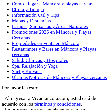
ama de llaves Cuenta con aire acondicionado
Cómo Llegar a Máncora y playas cercanas
Segundo Piso 4 dormitorios (todos con baño
Clima y Tiempo
completo privado): 2 dormitorios con camas King 1
Información Útil y Tips
dormitorio con cama Queen 1 dormitorio con 4
Mapas y Distancias
literas (cada una con colchones tamaño Full) Tercer
Parques, Santuarios y Áreas Naturales
Piso (Apartamento en la azotea) 1 dormitorio con
Promociones 2026 en Máncora y Playas
cama Queen Medio baño (inodoro y lavabo) Cocina
Cercanas
completa Dos terrazas con parrilla, mesa de picnic,
Propiedades en Venta en Máncora
sillas de terraza y hamaca Sin aire acondicionado El
Restaurantes y Bares en Máncora y Playas
jacuzzi / spa no está en uso Todo lo que necesitas
cercanas
para sentirte en casa 3 cocinas completas con estufas
Salud, Clínicas y Hospitales
y hornos […]
Spa, Relajación y Yoga
Surf y Kitesurf
Últimas Noticias de Máncora y Playas cercanas
Por favor lea esto:
- Al ingresar a Vivamancora.com, usted está de
acuerdo con los
términos y condiciones
.
- La información presentada en este aviso es