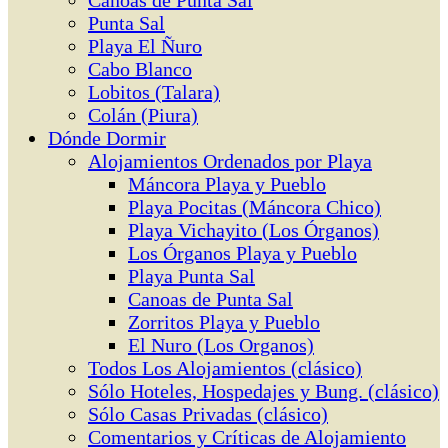
Canoas de Punta Sal
Punta Sal
Playa El Ñuro
Cabo Blanco
Lobitos (Talara)
Colán (Piura)
Dónde Dormir
Alojamientos Ordenados por Playa
Máncora Playa y Pueblo
Playa Pocitas (Máncora Chico)
Playa Vichayito (Los Órganos)
Los Órganos Playa y Pueblo
Playa Punta Sal
Canoas de Punta Sal
Zorritos Playa y Pueblo
El Nuro (Los Organos)
Todos Los Alojamientos (clásico)
Sólo Hoteles, Hospedajes y Bung. (clásico)
Sólo Casas Privadas (clásico)
Comentarios y Críticas de Alojamiento