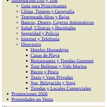
Información Útil y Tips
Guía para Principiantes
Clima, Tiempo y Geografía
Temporada Altas y Bajas
Bancos, Dinero, Cajeros Automáticos
Salud, Clínicas y Hospitales
Seguridad y Policia
Internet y Telefonía
Directorio
Hoteles Hospedajes
Casas de Playa
Restaurantes y Tiendas Gourmet
Tour Ballenas y Vida Marina
Buceo y Pesca
Taxis y Vans Privadas
Spa, Relajación y Yoga
Tiendas y Locales Comerciales
Promociones 2026
Propiedades en Venta