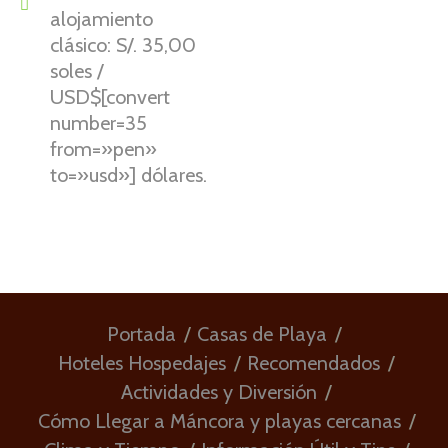
alojamiento
clásico: S/. 35,00
soles /
USD$[convert
number=35
from=»pen»
to=»usd»] dólares.
Portada
Casas de Playa
Hoteles Hospedajes
Recomendados
Actividades y Diversión
Cómo Llegar a Máncora y playas cercanas