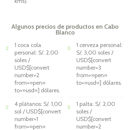
kms).
Algunos precios de productos en Cabo
Blanco
1 coca cola
1 cerveza personal:
personal: S/. 2,00
S/. 3,00 soles /
soles /
USD$[convert
USD$[convert
number=3
number=2
from=»pen»
from=»pen»
to=»usd»] dólares.
to=»usd»] dólares.
4 plátanos: S/. 1,00
1 palta: S/. 2,00
sol / USD$[convert
soles /
number=1
USD$[convert
from=»pen»
number=2