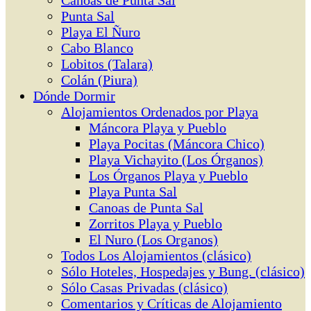
Canoas de Punta Sal
Punta Sal
Playa El Ñuro
Cabo Blanco
Lobitos (Talara)
Colán (Piura)
Dónde Dormir
Alojamientos Ordenados por Playa
Máncora Playa y Pueblo
Playa Pocitas (Máncora Chico)
Playa Vichayito (Los Órganos)
Los Órganos Playa y Pueblo
Playa Punta Sal
Canoas de Punta Sal
Zorritos Playa y Pueblo
El Nuro (Los Organos)
Todos Los Alojamientos (clásico)
Sólo Hoteles, Hospedajes y Bung. (clásico)
Sólo Casas Privadas (clásico)
Comentarios y Críticas de Alojamiento