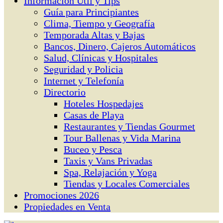
Información Útil y Tips
Guía para Principiantes
Clima, Tiempo y Geografía
Temporada Altas y Bajas
Bancos, Dinero, Cajeros Automáticos
Salud, Clínicas y Hospitales
Seguridad y Policia
Internet y Telefonía
Directorio
Hoteles Hospedajes
Casas de Playa
Restaurantes y Tiendas Gourmet
Tour Ballenas y Vida Marina
Buceo y Pesca
Taxis y Vans Privadas
Spa, Relajación y Yoga
Tiendas y Locales Comerciales
Promociones 2026
Propiedades en Venta