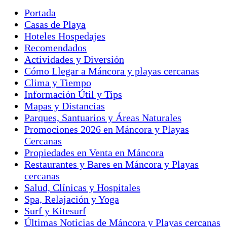
propiedad:
pedazo de paraíso en el norte de Perú. Más
Portada
información contacta a Whatsapp: +51 946 190 306.
Casas de Playa
Hoteles Hospedajes
Recomendados
Actividades y Diversión
Cómo Llegar a Máncora y playas cercanas
Clima y Tiempo
Información Útil y Tips
Mapas y Distancias
Parques, Santuarios y Áreas Naturales
Promociones 2026 en Máncora y Playas
Cercanas
Propiedades en Venta en Máncora
Restaurantes y Bares en Máncora y Playas
cercanas
Salud, Clínicas y Hospitales
Spa, Relajación y Yoga
Surf y Kitesurf
Últimas Noticias de Máncora y Playas cercanas