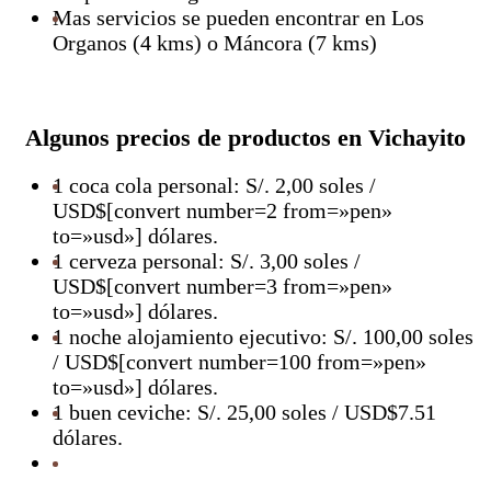
balineses, Smart TV de 42″ con cable y wifi, baño
una, y un sofá cama, con un baño. – Una mini
Mas servicios se pueden encontrar en Los
[…]
piscina privada en la misma terraza del bungalow. –
Organos (4 kms) o Máncora (7 kms)
Aire acondicionado dentro del bungalow. – Jardín
con parrilla. – Wifi internet de alta velocidad
(Starlink). – TV con DirecTV. – Cocina y lavadora. –
Agua caliente con excelente presión. – Acceso
Algunos precios de productos en Vichayito
directo a la playa y al mar. – Estacionamiento
gratuito dentro de la propiedad – Servicio de
1 coca cola personal: S/. 2,00 soles /
limpieza incluido – Pet-friendly. – Uso de energía
USD$[convert number=2 from=»pen»
sostenible y […]
to=»usd»] dólares.
1 cerveza personal: S/. 3,00 soles /
USD$[convert number=3 from=»pen»
to=»usd»] dólares.
1 noche alojamiento ejecutivo: S/. 100,00 soles
/ USD$[convert number=100 from=»pen»
to=»usd»] dólares.
1 buen ceviche: S/. 25,00 soles / USD$7.51
dólares.