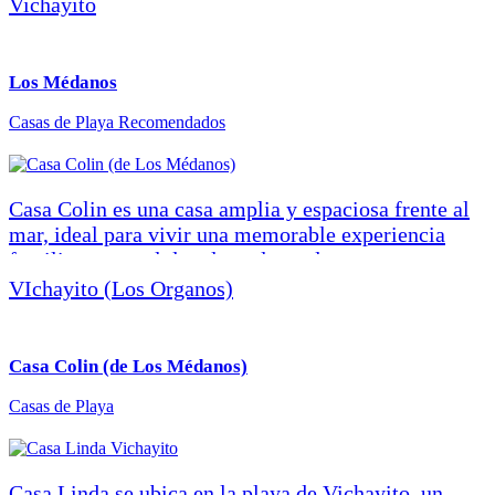
Vichayito
Los Médanos
Casas de Playa
Recomendados
Casa Colin es una casa amplia y espaciosa frente al
mar, ideal para vivir una memorable experiencia
familiar o grupal de relax, playa, deporte,
biodiversidad y buen comer. Está totalmente
VIchayito (Los Organos)
equipada para albergar cómodamente hasta a 14
personas; cuenta con tres habitaciones totalmente
independientes para parejas y otros dos dormitorios
Casa Colin (de Los Médanos)
con camas camarotes para 4 personas cada uno, cada
Casas de Playa
uno con baño y agua caliente.
Casa Linda se ubica en la playa de Vichayito, un