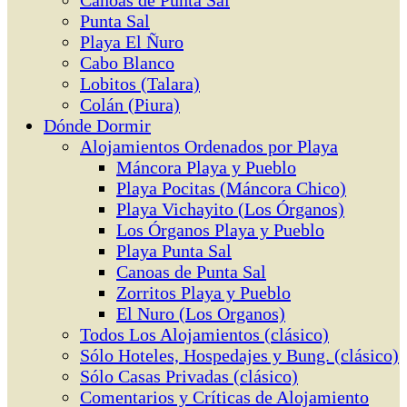
Canoas de Punta Sal
Punta Sal
Playa El Ñuro
Cabo Blanco
Lobitos (Talara)
Colán (Piura)
Dónde Dormir
Alojamientos Ordenados por Playa
Máncora Playa y Pueblo
Playa Pocitas (Máncora Chico)
Playa Vichayito (Los Órganos)
Los Órganos Playa y Pueblo
Playa Punta Sal
Canoas de Punta Sal
Zorritos Playa y Pueblo
El Nuro (Los Organos)
Todos Los Alojamientos (clásico)
Sólo Hoteles, Hospedajes y Bung. (clásico)
Sólo Casas Privadas (clásico)
Comentarios y Críticas de Alojamiento