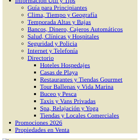
Información Útil y Tips
Guía para Principiantes
Clima, Tiempo y Geografía
Temporada Altas y Bajas
Bancos, Dinero, Cajeros Automáticos
Salud, Clínicas y Hospitales
Seguridad y Policia
Internet y Telefonía
Directorio
Hoteles Hospedajes
Casas de Playa
Restaurantes y Tiendas Gourmet
Tour Ballenas y Vida Marina
Buceo y Pesca
Taxis y Vans Privadas
Spa, Relajación y Yoga
Tiendas y Locales Comerciales
Promociones 2026
Propiedades en Venta