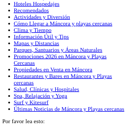
muy cerca de varios hoteles, buenos restaurantes y
Hoteles Hospedajes
tiendas tipo minimarktet, entre otros. Casa Chilalos
Recomendados
Vichayito está conformada por 4 bloques separados
Actividades y Diversión
por áreas verdes. La capacidad es de 8 a 10 personas,
Cómo Llegar a Máncora y playas cercanas
distribuidas en 4 habitaciones. BLOQUE 1: Área
Clima y Tiempo
Común Área grande con vista al mar. -Sala. -
Información Útil y Tips
Comedor. -Cocina. -Terraza. -Deck. -Piscina.
Mapas y Distancias
BLOQUE 2: Area de habitaciones – 4 dormitorios
Parques, Santuarios y Áreas Naturales
(dos dormitorios en piso 1, dos dormitorios en piso
Promociones 2026 en Máncora y Playas
2). – Cada dormitorio tiene una cama king-size y
Cercanas
baño completo. – Todas las habitaciones tienen
Propiedades en Venta en Máncora
ventilador y aire acondicionado. – Dos de los
Restaurantes y Bares en Máncora y Playas
dormitorios tienen espacio para una […]
cercanas
Salud, Clínicas y Hospitales
Spa, Relajación y Yoga
Surf y Kitesurf
Últimas Noticias de Máncora y Playas cercanas
Por favor lea esto: