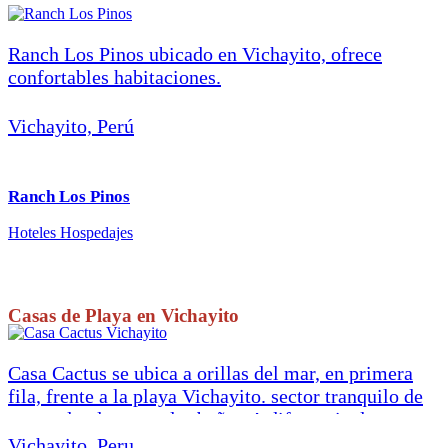
Ranch Los Pinos ubicado en Vichayito, ofrece
confortables habitaciones.
Vichayito, Perú
Ranch Los Pinos
Hoteles Hospedajes
Casas de Playa en Vichayito
Casa Cactus se ubica a orillas del mar, en primera
fila, frente a la playa Vichayito. sector tranquilo de
arena, donde te puedes bañar. A diferencia de otras
casas de playa en Vichayito, Casa Cactus está
Vichayito, Peru