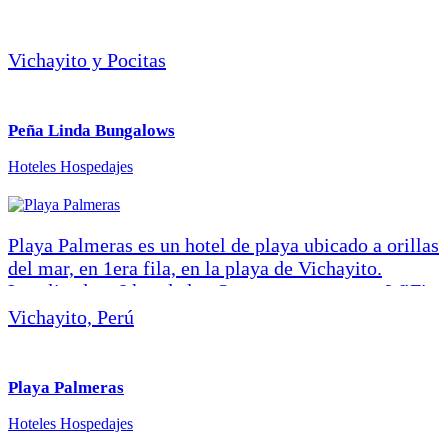
ventiladores de techo y opciones de TV para su
entretenimiento. NobleVilla Bungalows es el destino
perfecto para *retiros de equipo* o vacaciones
Vichayito y Pocitas
familiares que buscan la combinación perfecta de
comodidad, seguridad y […]
Peña Linda Bungalows
Hoteles Hospedajes
Playa Palmeras es un hotel de playa ubicado a orillas
del mar, en 1era fila, en la playa de Vichayito.
Localizado a 6 km de los Organos, cuenta con WiFi
en sus instalaciones, piscina, deck, un muy buen
Vichayito, Perú
restaurant y un área de playa. Las habitaciones o
bungalows, desde matrimoniales a familiares,
cuentan con terraza, baño privado y tienen vistas al
Playa Palmeras
mar. Playa Palmeras cuenta con estacionamiento
Hoteles Hospedajes
privado. Ubicación Fotos