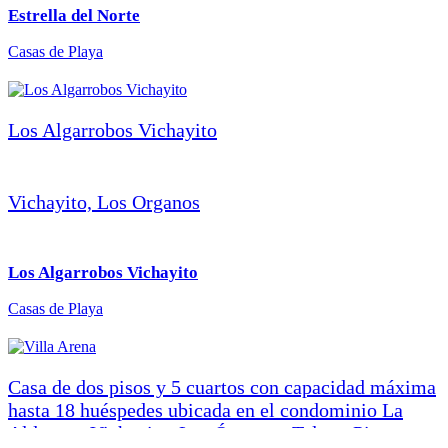
(cuarto del medio con camarote extra). Cuenta con
Estrella del Norte
zona de jardín y hamacas, terraza con piscina y
Casas de Playa
parrilla. La Sala-Comedor estilo balinés tiene
capacidad para 10 personas. El Servicio de cocina y
limpieza incluidos. Capacidad para 10 personas.
(hasta 2 personas extra). FOTOS ESTRELLA DEL
Los Algarrobos Vichayito
NORTE CONTACTO ESTRELLA DEL NORTE
Vichayito, Los Organos
Los Algarrobos Vichayito
Casas de Playa
Casa de dos pisos y 5 cuartos con capacidad máxima
hasta 18 huéspedes ubicada en el condominio La
Aldea, en Vichayito, Los Órganos, Talara, Piura,