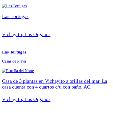
camarotes con camas de plaza y media, escritorio,
closets y vista al mar. -1 baño de visita con ducha. –
Cocina amplia de 40 m2 con barra y bancos altos
Las Tortugas
(capacidad para 6 o 10 […]
Vichayito, Los Organos
Las Tortugas
Casas de Playa
Casa de 3 plantas en Vichayito a orillas del mar. La
casa cuenta con 4 cuartos c/u con baño, AC,
ventilador, Direct Tv y wifi. El cuarto principal está
en la planta alta con cama king, terraza y vista
Vichayito, Los Organos
panorámica del mar. En la planta media, 3 cuartos
con camas de plaza y media adaptables a cama king