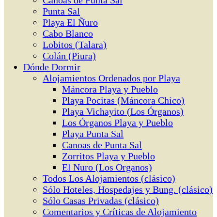
Canoas de Punta Sal
Punta Sal
Playa El Ñuro
Cabo Blanco
Lobitos (Talara)
Colán (Piura)
Dónde Dormir
Alojamientos Ordenados por Playa
Máncora Playa y Pueblo
Playa Pocitas (Máncora Chico)
Playa Vichayito (Los Órganos)
Los Órganos Playa y Pueblo
Playa Punta Sal
Canoas de Punta Sal
Zorritos Playa y Pueblo
El Nuro (Los Organos)
Todos Los Alojamientos (clásico)
Sólo Hoteles, Hospedajes y Bung. (clásico)
Sólo Casas Privadas (clásico)
Comentarios y Críticas de Alojamiento