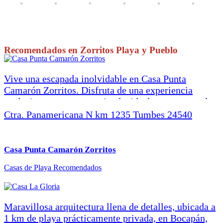
Recomendados en Zorritos Playa y Pueblo
Vive una escapada inolvidable en Casa Punta
Camarón Zorritos. Disfruta de una experiencia
exclusiva en esta casa privada, ideal para grupos de
hasta 20 personas. Cuenta con piscina propia, aire
Ctra. Panamericana N km 1235 Tumbes 24540
acondicionado en todas las habitaciones, amplias
áreas verdes, zona de parrilla y horno artesanal en
una terraza con espectacular vista al mar. La
Casa Punta Camarón Zorritos
decoración de primer nivel, el internet Starlink, el
Casas de Playa
Recomendados
estacionamiento amplio y el acceso al Hotel Punta
Camarón completan una estadía cómoda y llena de
estilo. Perfecta para familias, grupos grandes o
retiros que buscan confort, naturaleza y conexión
Maravillosa arquitectura llena de detalles, ubicada a
con el mar. Capacidad base de la casa: 10 personas
1 km de playa prácticamente privada, en Bocapán,