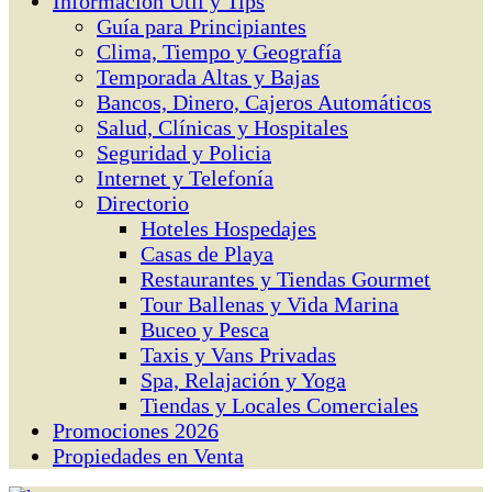
Información Útil y Tips
Guía para Principiantes
Clima, Tiempo y Geografía
Temporada Altas y Bajas
Bancos, Dinero, Cajeros Automáticos
Salud, Clínicas y Hospitales
Seguridad y Policia
Internet y Telefonía
Directorio
Hoteles Hospedajes
Casas de Playa
Restaurantes y Tiendas Gourmet
Tour Ballenas y Vida Marina
Buceo y Pesca
Taxis y Vans Privadas
Spa, Relajación y Yoga
Tiendas y Locales Comerciales
Promociones 2026
Propiedades en Venta