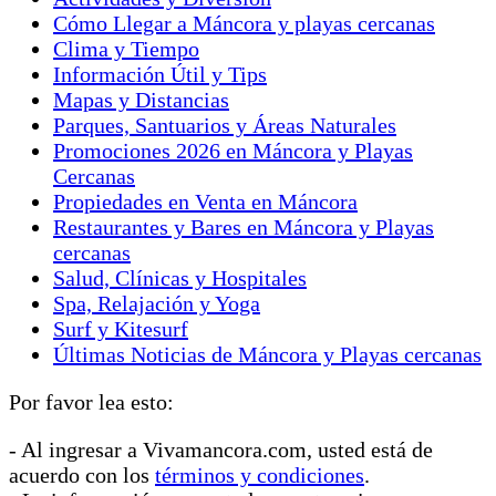
dormitorios con capacidad para cuatro (04) personas
Cómo Llegar a Máncora y playas cercanas
cada uno . Constan de cama matrimonial y camarote.
Clima y Tiempo
Cada dormitorio con baño privado. Además baño de
Información Útil y Tips
visita . La casa consta de una terraza de 36 m2 la
Mapas y Distancias
misma que cuenta con parrilla BBQ . Se cuenta con
Parques, Santuarios y Áreas Naturales
dos patios y zona de lavandería Todos los ambientes
Promociones 2026 en Máncora y Playas
de la casa cuentan con pisos de finos cerámicos. TV
Cercanas
y Cable en la casa. Amplia sombrilla con capacidad
Propiedades en Venta en Máncora
para 10 personas, con reposaderas. Precios favor
Restaurantes y Bares en Máncora y Playas
consultar. Otorgamos recibos de SUNAT, más no
cercanas
factura. Personal de mantenimiento y cocina, por
Salud, Clínicas y Hospitales
cuenta de […]
Spa, Relajación y Yoga
Surf y Kitesurf
Últimas Noticias de Máncora y Playas cercanas
Por favor lea esto:
- Al ingresar a Vivamancora.com, usted está de
acuerdo con los
términos y condiciones
.