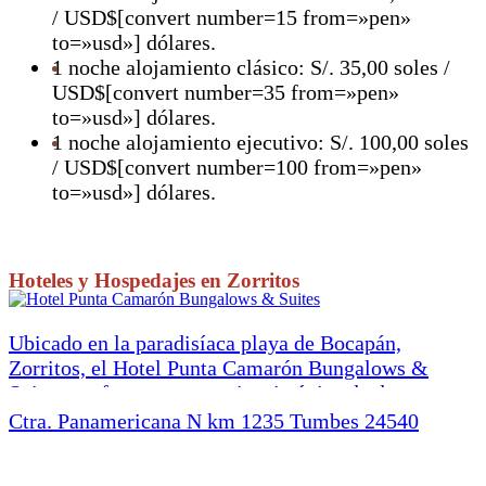
/ USD$[convert number=15 from=»pen»
to=»usd»] dólares.
1 noche alojamiento clásico: S/. 35,00 soles /
USD$[convert number=35 from=»pen»
to=»usd»] dólares.
1 noche alojamiento ejecutivo: S/. 100,00 soles
/ USD$[convert number=100 from=»pen»
to=»usd»] dólares.
Hoteles y Hospedajes en Zorritos
Ubicado en la paradisíaca playa de Bocapán,
Zorritos, el Hotel Punta Camarón Bungalows &
Suites te ofrece una experiencia única de descanso y
confort frente al mar. Disfruta de nuestras
Ctra. Panamericana N km 1235 Tumbes 24540
habitaciones y bungalows con vistas al océano,
equipados con aire acondicionado, Wi-Fi gratuito,