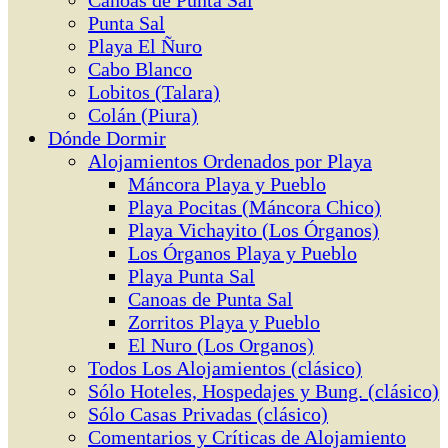
Canoas de Punta Sal
Punta Sal
Playa El Ñuro
Cabo Blanco
Lobitos (Talara)
Colán (Piura)
Dónde Dormir
Alojamientos Ordenados por Playa
Máncora Playa y Pueblo
Playa Pocitas (Máncora Chico)
Playa Vichayito (Los Órganos)
Los Órganos Playa y Pueblo
Playa Punta Sal
Canoas de Punta Sal
Zorritos Playa y Pueblo
El Nuro (Los Organos)
Todos Los Alojamientos (clásico)
Sólo Hoteles, Hospedajes y Bung. (clásico)
Sólo Casas Privadas (clásico)
Comentarios y Críticas de Alojamiento