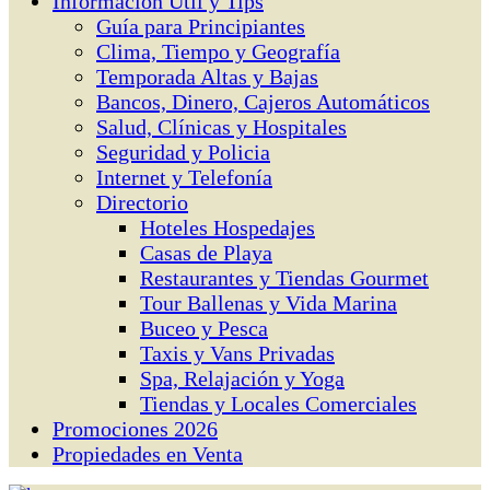
Información Útil y Tips
Guía para Principiantes
Clima, Tiempo y Geografía
Temporada Altas y Bajas
Bancos, Dinero, Cajeros Automáticos
Salud, Clínicas y Hospitales
Seguridad y Policia
Internet y Telefonía
Directorio
Hoteles Hospedajes
Casas de Playa
Restaurantes y Tiendas Gourmet
Tour Ballenas y Vida Marina
Buceo y Pesca
Taxis y Vans Privadas
Spa, Relajación y Yoga
Tiendas y Locales Comerciales
Promociones 2026
Propiedades en Venta