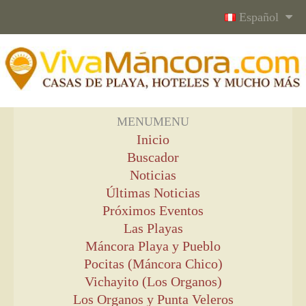
Español
MENU
MENU
Inicio
Buscador
Noticias
Últimas Noticias
Próximos Eventos
Las Playas
Máncora Playa y Pueblo
Pocitas (Máncora Chico)
Vichayito (Los Organos)
Los Organos y Punta Veleros