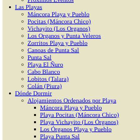
Las Playas
Máncora Playa y Pueblo
Pocitas (Máncora Chico)
Vichayito (Los Organos)
Los Organos y Punta Veleros
Zorritos Playa y Pueblo
Canoas de Punta Sal
Punta Sal
Playa El Ñuro
Cabo Blanco
Lobitos (Talara)
Colán (Piura)
Dónde Dormir
Alojamientos Ordenados por Playa
Máncora Playa y Pueblo
Playa Pocitas (Máncora Chico)
Playa Vichayito (Los Órganos)
Los Órganos Playa y Pueblo
Playa Punta Sal