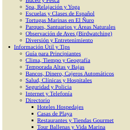
Buceo y Pesca
Spa, Relajación y Yoga
Escuelas y Clases de Español
Tortugas Marinas en El Ñuro
Parques, Santuarios y Áreas Naturales
Observación de Aves (Birdwatching)
Diversión y Entretenimiento
Información Útil y Tips
Guía para Principiantes
Clima, Tiempo y Geografía
Temporada Altas y Bajas
Bancos, Dinero, Cajeros Automáticos
Salud, Clínicas y Hospitales
Seguridad y Policia
Internet y Telefonía
Directorio
Hoteles Hospedajes
Casas de Playa
Restaurantes y Tiendas Gourmet
Tour Ballenas y Vida Marina