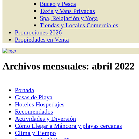
Buceo y Pesca
Taxis y Vans Privadas
Spa, Relajación y Yoga
Tiendas y Locales Comerciales
Promociones 2026
Propiedades en Venta
Archivos mensuales:
abril 2022
Portada
Casas de Playa
Hoteles Hospedajes
Recomendados
Actividades y Diversión
Cómo Llegar a Máncora y playas cercanas
Clima y Tiempo