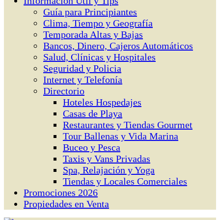
Información Útil y Tips
Guía para Principiantes
Clima, Tiempo y Geografía
Temporada Altas y Bajas
Bancos, Dinero, Cajeros Automáticos
Salud, Clínicas y Hospitales
Seguridad y Policia
Internet y Telefonía
Directorio
Hoteles Hospedajes
Casas de Playa
Restaurantes y Tiendas Gourmet
Tour Ballenas y Vida Marina
Buceo y Pesca
Taxis y Vans Privadas
Spa, Relajación y Yoga
Tiendas y Locales Comerciales
Promociones 2026
Propiedades en Venta