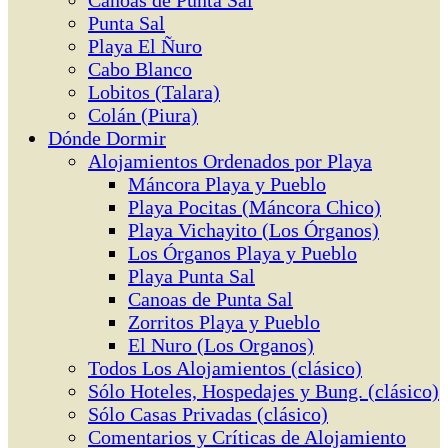
Canoas de Punta Sal
Punta Sal
Playa El Ñuro
Cabo Blanco
Lobitos (Talara)
Colán (Piura)
Dónde Dormir
Alojamientos Ordenados por Playa
Máncora Playa y Pueblo
Playa Pocitas (Máncora Chico)
Playa Vichayito (Los Órganos)
Los Órganos Playa y Pueblo
Playa Punta Sal
Canoas de Punta Sal
Zorritos Playa y Pueblo
El Nuro (Los Organos)
Todos Los Alojamientos (clásico)
Sólo Hoteles, Hospedajes y Bung. (clásico)
Sólo Casas Privadas (clásico)
Comentarios y Críticas de Alojamiento