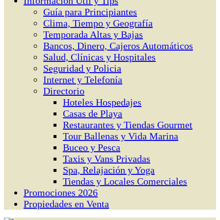
Información Útil y Tips
Guía para Principiantes
Clima, Tiempo y Geografía
Temporada Altas y Bajas
Bancos, Dinero, Cajeros Automáticos
Salud, Clínicas y Hospitales
Seguridad y Policia
Internet y Telefonía
Directorio
Hoteles Hospedajes
Casas de Playa
Restaurantes y Tiendas Gourmet
Tour Ballenas y Vida Marina
Buceo y Pesca
Taxis y Vans Privadas
Spa, Relajación y Yoga
Tiendas y Locales Comerciales
Promociones 2026
Propiedades en Venta