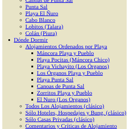
Canoas de Punta Sal
Punta Sal
Playa El Ñuro
Cabo Blanco
Lobitos (Talara)
Colán (Piura)
Dónde Dormir
Alojamientos Ordenados por Playa
Máncora Playa y Pueblo
Playa Pocitas (Máncora Chico)
Playa Vichayito (Los Órganos)
Los Órganos Playa y Pueblo
Playa Punta Sal
Canoas de Punta Sal
Zorritos Playa y Pueblo
El Nuro (Los Organos)
Todos Los Alojamientos (clásico)
Sólo Hoteles, Hospedajes y Bung. (clásico)
Sólo Casas Privadas (clásico)
Comentarios y Críticas de Alojamiento