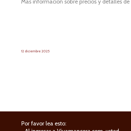
Más información sobre precios y detalles de 
12
diciembre
2025
Por favor lea esto:
- Al ingresar a Vivamancora.com, usted