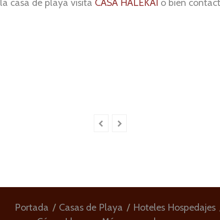
la casa de playa visita
CASA HALEKAI
o bien contac
Portada
Casas de Playa
Hoteles Hospedajes