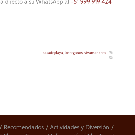
ta directo a su WhatsApp al
+51 999 919 424
casadeplaya
,
losorganos
,
vivamancora
Recomendados
Actividades y Diversión