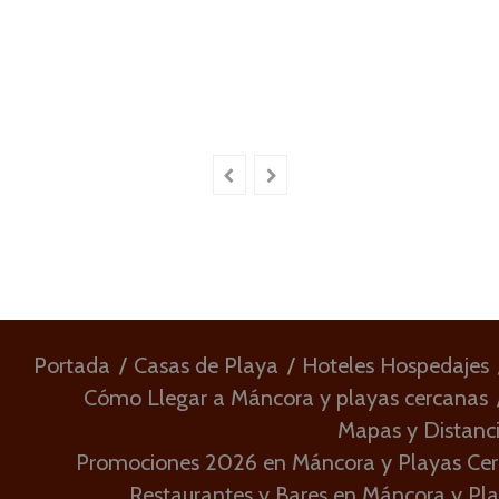
Portada
Casas de Playa
Hoteles Hospedajes
Cómo Llegar a Máncora y playas cercanas
Mapas y Distanc
Promociones 2026 en Máncora y Playas Ce
Restaurantes y Bares en Máncora y Pl