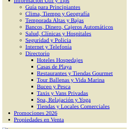
Información Útil y Tips
Guía para Principiantes
Clima, Tiempo y Geografía
Temporada Altas y Bajas
Bancos, Dinero, Cajeros Automáticos
Salud, Clínicas y Hospitales
Seguridad y Policia
Internet y Telefonía
Directorio
Hoteles Hospedajes
Casas de Playa
Restaurantes y Tiendas Gourmet
Tour Ballenas y Vida Marina
Buceo y Pesca
Taxis y Vans Privadas
Spa, Relajación y Yoga
Tiendas y Locales Comerciales
Promociones 2026
Propiedades en Venta