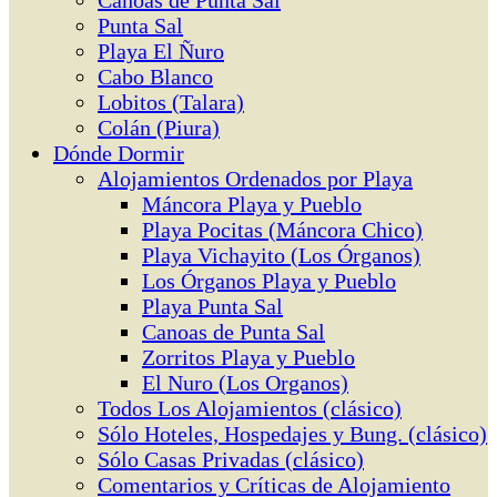
Canoas de Punta Sal
Punta Sal
Playa El Ñuro
Cabo Blanco
Lobitos (Talara)
Colán (Piura)
Dónde Dormir
Alojamientos Ordenados por Playa
Máncora Playa y Pueblo
Playa Pocitas (Máncora Chico)
Playa Vichayito (Los Órganos)
Los Órganos Playa y Pueblo
Playa Punta Sal
Canoas de Punta Sal
Zorritos Playa y Pueblo
El Nuro (Los Organos)
Todos Los Alojamientos (clásico)
Sólo Hoteles, Hospedajes y Bung. (clásico)
Sólo Casas Privadas (clásico)
Comentarios y Críticas de Alojamiento