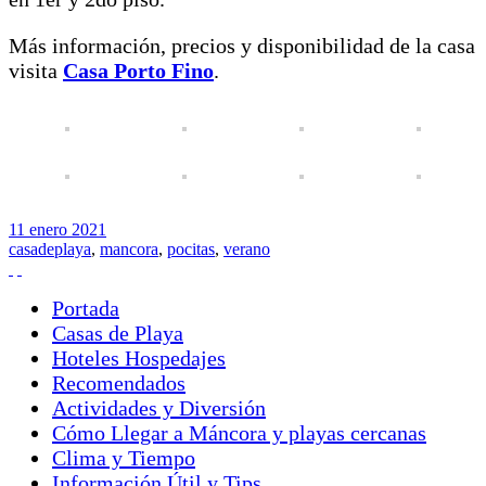
Más información, precios y disponibilidad de la casa
visita
Casa Porto Fino
.
11
enero
2021
casadeplaya
,
mancora
,
pocitas
,
verano
Portada
Casas de Playa
Hoteles Hospedajes
Recomendados
Actividades y Diversión
Cómo Llegar a Máncora y playas cercanas
Clima y Tiempo
Información Útil y Tips