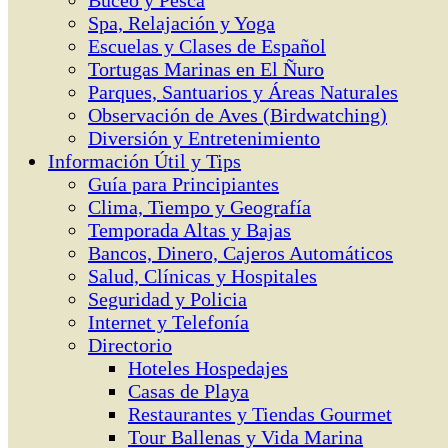
Buceo y Pesca
Spa, Relajación y Yoga
Escuelas y Clases de Español
Tortugas Marinas en El Ñuro
Parques, Santuarios y Áreas Naturales
Observación de Aves (Birdwatching)
Diversión y Entretenimiento
Información Útil y Tips
Guía para Principiantes
Clima, Tiempo y Geografía
Temporada Altas y Bajas
Bancos, Dinero, Cajeros Automáticos
Salud, Clínicas y Hospitales
Seguridad y Policia
Internet y Telefonía
Directorio
Hoteles Hospedajes
Casas de Playa
Restaurantes y Tiendas Gourmet
Tour Ballenas y Vida Marina