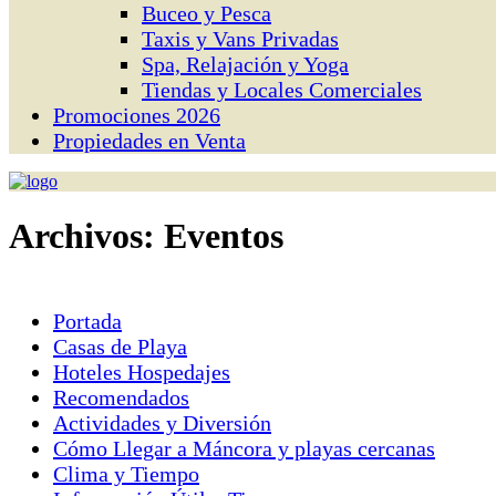
Buceo y Pesca
Taxis y Vans Privadas
Spa, Relajación y Yoga
Tiendas y Locales Comerciales
Promociones 2026
Propiedades en Venta
Archivos:
Eventos
Portada
Casas de Playa
Hoteles Hospedajes
Recomendados
Actividades y Diversión
Cómo Llegar a Máncora y playas cercanas
Clima y Tiempo