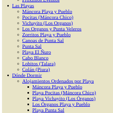
Las Playas
Máncora Playa y Pueblo
Pocitas (Máncora Chico)
Vichayito (Los Organos)
Los Organos y Punta Veleros
Zorritos Playa y Pueblo
Canoas de Punta Sal
Punta Sal
Playa El Ñuro
Cabo Blanco
Lobitos (Talara)
Colán (Piura)
Dónde Dormir
Alojamientos Ordenados por Playa
Máncora Playa y Pueblo
Playa Pocitas (Máncora Chico)
Playa Vichayito (Los Órganos)
Los Órganos Playa y Pueblo
Playa Punta Sal