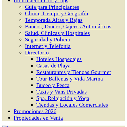
Información Útil y Tips
Guía para Principiantes
Clima, Tiempo y Geografía
Temporada Altas y Bajas
Bancos, Dinero, Cajeros Automáticos
Salud, Clínicas y Hospitales
Seguridad y Policia
Internet y Telefonía
Directorio
Hoteles Hospedajes
Casas de Playa
Restaurantes y Tiendas Gourmet
Tour Ballenas y Vida Marina
Buceo y Pesca
Taxis y Vans Privadas
Spa, Relajación y Yoga
Tiendas y Locales Comerciales
Promociones 2026
Propiedades en Venta