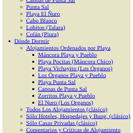
Canoas de Punta Sal
Punta Sal
Playa El Ñuro
Cabo Blanco
Lobitos (Talara)
Colán (Piura)
Dónde Dormir
Alojamientos Ordenados por Playa
Máncora Playa y Pueblo
Playa Pocitas (Máncora Chico)
Playa Vichayito (Los Órganos)
Los Órganos Playa y Pueblo
Playa Punta Sal
Canoas de Punta Sal
Zorritos Playa y Pueblo
El Nuro (Los Organos)
Todos Los Alojamientos (clásico)
Sólo Hoteles, Hospedajes y Bung. (clásico)
Sólo Casas Privadas (clásico)
Comentarios y Críticas de Alojamiento