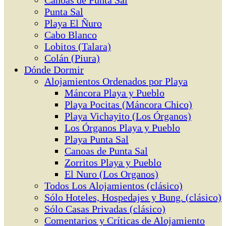
Canoas de Punta Sal
Punta Sal
Playa El Ñuro
Cabo Blanco
Lobitos (Talara)
Colán (Piura)
Dónde Dormir
Alojamientos Ordenados por Playa
Máncora Playa y Pueblo
Playa Pocitas (Máncora Chico)
Playa Vichayito (Los Órganos)
Los Órganos Playa y Pueblo
Playa Punta Sal
Canoas de Punta Sal
Zorritos Playa y Pueblo
El Nuro (Los Organos)
Todos Los Alojamientos (clásico)
Sólo Hoteles, Hospedajes y Bung. (clásico)
Sólo Casas Privadas (clásico)
Comentarios y Críticas de Alojamiento