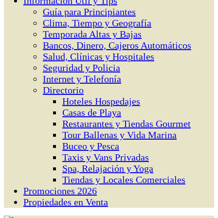
Información Útil y Tips
Guía para Principiantes
Clima, Tiempo y Geografía
Temporada Altas y Bajas
Bancos, Dinero, Cajeros Automáticos
Salud, Clínicas y Hospitales
Seguridad y Policia
Internet y Telefonía
Directorio
Hoteles Hospedajes
Casas de Playa
Restaurantes y Tiendas Gourmet
Tour Ballenas y Vida Marina
Buceo y Pesca
Taxis y Vans Privadas
Spa, Relajación y Yoga
Tiendas y Locales Comerciales
Promociones 2026
Propiedades en Venta