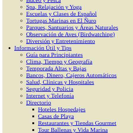
Buceo y Pesca
Spa, Relajación y Yoga
Escuelas y Clases de Español
Tortugas Marinas en El Ñuro
Parques, Santuarios y Áreas Naturales
Observación de Aves (Birdwatching)
Diversión y Entretenimiento
Información Útil y Tips
Guía para Principiantes
Clima, Tiempo y Geografía
Temporada Altas y Bajas
Bancos, Dinero, Cajeros Automáticos
Salud, Clínicas y Hospitales
Seguridad y Policia
Internet y Telefonía
Directorio
Hoteles Hospedajes
Casas de Playa
Restaurantes y Tiendas Gourmet
Tour Ballenas y Vida Marina