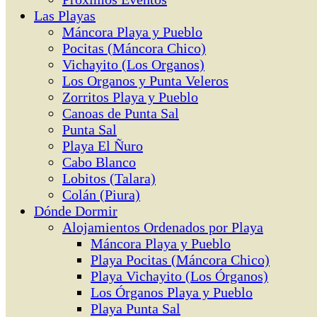
Las Playas
Máncora Playa y Pueblo
Pocitas (Máncora Chico)
Vichayito (Los Organos)
Los Organos y Punta Veleros
Zorritos Playa y Pueblo
Canoas de Punta Sal
Punta Sal
Playa El Ñuro
Cabo Blanco
Lobitos (Talara)
Colán (Piura)
Dónde Dormir
Alojamientos Ordenados por Playa
Máncora Playa y Pueblo
Playa Pocitas (Máncora Chico)
Playa Vichayito (Los Órganos)
Los Órganos Playa y Pueblo
Playa Punta Sal