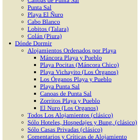
Canoas de Punta Sal
Punta Sal
Playa El Ñuro
Cabo Blanco
Lobitos (Talara)
Colán (Piura)
Dónde Dormir
Alojamientos Ordenados por Playa
Máncora Playa y Pueblo
Playa Pocitas (Máncora Chico)
Playa Vichayito (Los Órganos)
Los Órganos Playa y Pueblo
Playa Punta Sal
Canoas de Punta Sal
Zorritos Playa y Pueblo
El Nuro (Los Organos)
Todos Los Alojamientos (clásico)
Sólo Hoteles, Hospedajes y Bung. (clásico)
Sólo Casas Privadas (clásico)
Comentarios y Críticas de Alojamiento