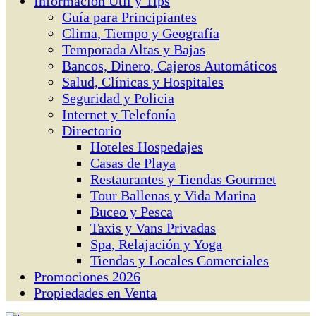
Información Útil y Tips
Guía para Principiantes
Clima, Tiempo y Geografía
Temporada Altas y Bajas
Bancos, Dinero, Cajeros Automáticos
Salud, Clínicas y Hospitales
Seguridad y Policia
Internet y Telefonía
Directorio
Hoteles Hospedajes
Casas de Playa
Restaurantes y Tiendas Gourmet
Tour Ballenas y Vida Marina
Buceo y Pesca
Taxis y Vans Privadas
Spa, Relajación y Yoga
Tiendas y Locales Comerciales
Promociones 2026
Propiedades en Venta