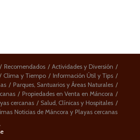
Recomendados
Actividades y Diversión
Clima y Tiempo
Información Útil y Tips
ias
Parques, Santuarios y Áreas Naturales
rcanas
Propiedades en Venta en Máncora
ayas cercanas
Salud, Clínicas y Hospitales
imas Noticias de Máncora y Playas cercanas
,
se