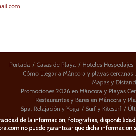
ail.com
Portada
Casas de Playa
Hoteles Hospedajes
Cómo Llegar a Máncora y playas cercanas
Mapas y Distanc
Promociones 2026 en Máncora y Playas Ce
Restaurantes y Bares en Máncora y Pl
Spa, Relajación y Yoga
Surf y Kitesurf
Últ
acidad de la información, fotografías, disponibilidad
ora.com no puede garantizar que dicha información 