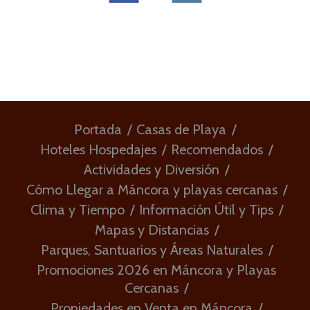
Portada
Casas de Playa
Hoteles Hospedajes
Recomendados
Actividades y Diversión
Cómo Llegar a Máncora y playas cercanas
Clima y Tiempo
Información Útil y Tips
Mapas y Distancias
Parques, Santuarios y Áreas Naturales
Promociones 2026 en Máncora y Playas
Cercanas
Propiedades en Venta en Máncora