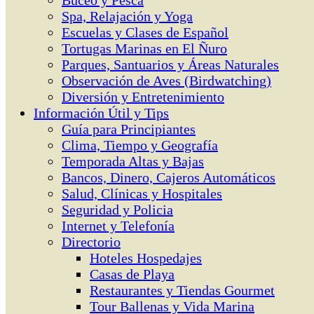
Buceo y Pesca
Spa, Relajación y Yoga
Escuelas y Clases de Español
Tortugas Marinas en El Ñuro
Parques, Santuarios y Áreas Naturales
Observación de Aves (Birdwatching)
Diversión y Entretenimiento
Información Útil y Tips
Guía para Principiantes
Clima, Tiempo y Geografía
Temporada Altas y Bajas
Bancos, Dinero, Cajeros Automáticos
Salud, Clínicas y Hospitales
Seguridad y Policia
Internet y Telefonía
Directorio
Hoteles Hospedajes
Casas de Playa
Restaurantes y Tiendas Gourmet
Tour Ballenas y Vida Marina