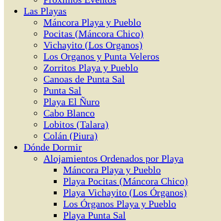
Las Playas
Máncora Playa y Pueblo
Pocitas (Máncora Chico)
Vichayito (Los Organos)
Los Organos y Punta Veleros
Zorritos Playa y Pueblo
Canoas de Punta Sal
Punta Sal
Playa El Ñuro
Cabo Blanco
Lobitos (Talara)
Colán (Piura)
Dónde Dormir
Alojamientos Ordenados por Playa
Máncora Playa y Pueblo
Playa Pocitas (Máncora Chico)
Playa Vichayito (Los Órganos)
Los Órganos Playa y Pueblo
Playa Punta Sal