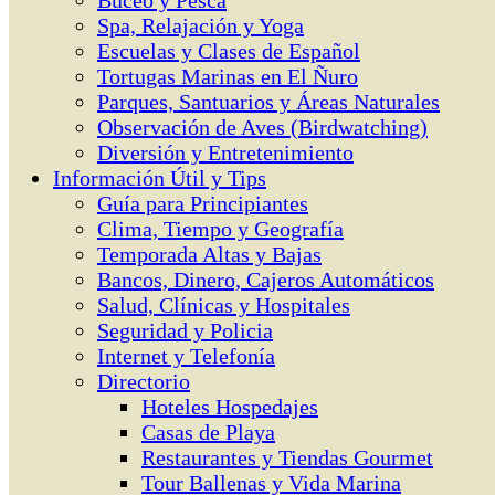
Buceo y Pesca
Spa, Relajación y Yoga
Escuelas y Clases de Español
Tortugas Marinas en El Ñuro
Parques, Santuarios y Áreas Naturales
Observación de Aves (Birdwatching)
Diversión y Entretenimiento
Información Útil y Tips
Guía para Principiantes
Clima, Tiempo y Geografía
Temporada Altas y Bajas
Bancos, Dinero, Cajeros Automáticos
Salud, Clínicas y Hospitales
Seguridad y Policia
Internet y Telefonía
Directorio
Hoteles Hospedajes
Casas de Playa
Restaurantes y Tiendas Gourmet
Tour Ballenas y Vida Marina