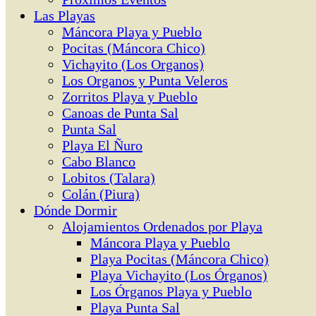
Las Playas
Máncora Playa y Pueblo
Pocitas (Máncora Chico)
Vichayito (Los Organos)
Los Organos y Punta Veleros
Zorritos Playa y Pueblo
Canoas de Punta Sal
Punta Sal
Playa El Ñuro
Cabo Blanco
Lobitos (Talara)
Colán (Piura)
Dónde Dormir
Alojamientos Ordenados por Playa
Máncora Playa y Pueblo
Playa Pocitas (Máncora Chico)
Playa Vichayito (Los Órganos)
Los Órganos Playa y Pueblo
Playa Punta Sal