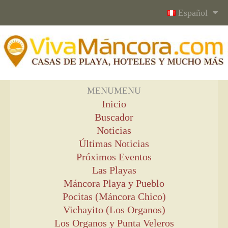
Español
MENU
MENU
Inicio
Buscador
Noticias
Últimas Noticias
Próximos Eventos
Las Playas
Máncora Playa y Pueblo
Pocitas (Máncora Chico)
Vichayito (Los Organos)
Los Organos y Punta Veleros