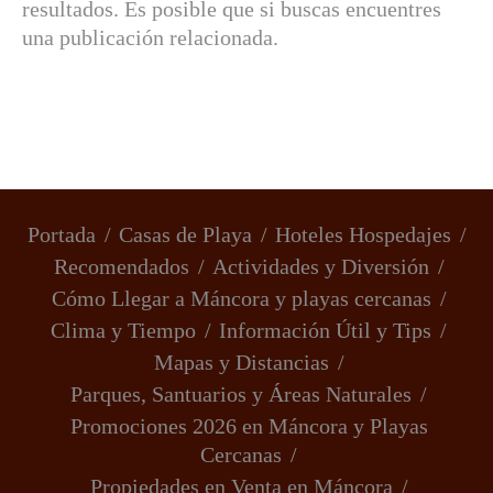
resultados. Es posible que si buscas encuentres
una publicación relacionada.
Portada
Casas de Playa
Hoteles Hospedajes
Recomendados
Actividades y Diversión
Cómo Llegar a Máncora y playas cercanas
Clima y Tiempo
Información Útil y Tips
Mapas y Distancias
Parques, Santuarios y Áreas Naturales
Promociones 2026 en Máncora y Playas
Cercanas
Propiedades en Venta en Máncora