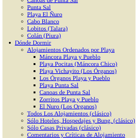
Canoas de Punta Sal
Punta Sal
Playa El Ñuro
Cabo Blanco
Lobitos (Talara)
Colán (Piura)
Dónde Dormir
Alojamientos Ordenados por Playa
Máncora Playa y Pueblo
Playa Pocitas (Máncora Chico)
Playa Vichayito (Los Órganos)
Los Órganos Playa y Pueblo
Playa Punta Sal
Canoas de Punta Sal
Zorritos Playa y Pueblo
El Nuro (Los Organos)
Todos Los Alojamientos (clásico)
Sólo Hoteles, Hospedajes y Bung. (clásico)
Sólo Casas Privadas (clásico)
Comentarios y Críticas de Alojamiento