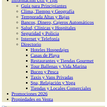
Información Útil y Tips
Guía para Principiantes
Clima, Tiempo y Geografía
Temporada Altas y Bajas
Bancos, Dinero, Cajeros Automáticos
Salud, Clínicas y Hospitales
Seguridad y Policia
Internet y Telefonía
Directorio
Hoteles Hospedajes
Casas de Playa
Restaurantes y Tiendas Gourmet
Tour Ballenas y Vida Marina
Buceo y Pesca
Taxis y Vans Privadas
Spa, Relajación y Yoga
Tiendas y Locales Comerciales
Promociones 2026
Propiedades en Venta