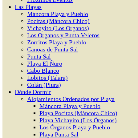
Las Playas
Máncora Playa y Pueblo
Pocitas (Máncora Chico)
Vichayito (Los Organos)
Los Organos y Punta Veleros
Zorritos Playa y Pueblo
Canoas de Punta Sal
Punta Sal
Playa El Ñuro
Cabo Blanco
Lobitos (Talara)
Colán (Piura)
Dónde Dormir
Alojamientos Ordenados por Playa
Máncora Playa y Pueblo
Playa Pocitas (Máncora Chico)
Playa Vichayito (Los Órganos)
Los Órganos Playa y Pueblo
Playa Punta Sal