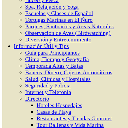
Buceo y Pesca
Spa, Relajación y Yoga
Escuelas y Clases de Español
Tortugas Marinas en El Ñuro
Parques, Santuarios y Áreas Naturales
Observación de Aves (Birdwatching)
Diversión y Entretenimiento
Información Útil y Tips
Guía para Principiantes
Clima, Tiempo y Geografía
Temporada Altas y Bajas
Bancos, Dinero, Cajeros Automáticos
Salud, Clínicas y Hospitales
Seguridad y Policia
Internet y Telefonía
Directorio
Hoteles Hospedajes
Casas de Playa
Restaurantes y Tiendas Gourmet
Tour Ballenas y Vida Marina