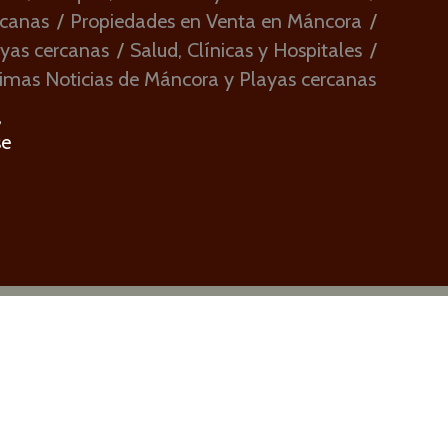
rcanas
Propiedades en Venta en Máncora
ayas cercanas
Salud, Clínicas y Hospitales
imas Noticias de Máncora y Playas cercanas
,
se