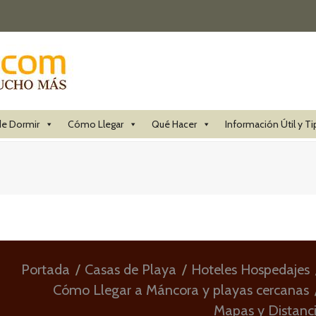
e Dormir
Cómo Llegar
Qué Hacer
Información Útil y Ti
Portada
Casas de Playa
Hoteles Hospedajes
Cómo Llegar a Máncora y playas cercanas
Mapas y Distanc