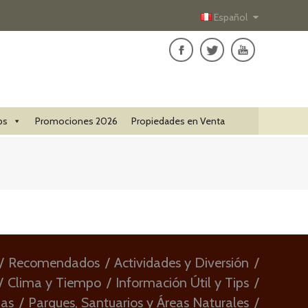
Español
ps
Promociones 2026
Propiedades en Venta
Recomendados
Actividades y Diversión
Clima y Tiempo
Información Útil y Tips
ias
Parques, Santuarios y Áreas Naturales