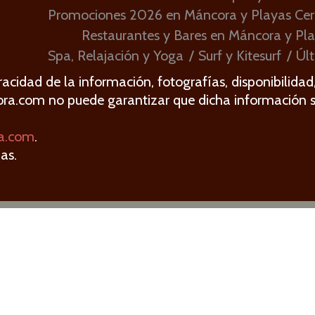
Promociones 2026 en Máncora y Playas Ce
Restaurantes y Bares en Máncora y Pl
Spa, Relajación y Yoga
Surf y Kitesurf
Últ
acidad de la información, fotografías, disponibilidad
ora.com no puede garantizar que dicha información 
a.com
.
as.