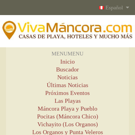
Español
MENU
MENU
Inicio
Buscador
Noticias
Últimas Noticias
Próximos Eventos
Las Playas
Máncora Playa y Pueblo
Pocitas (Máncora Chico)
Vichayito (Los Organos)
Los Organos y Punta Veleros