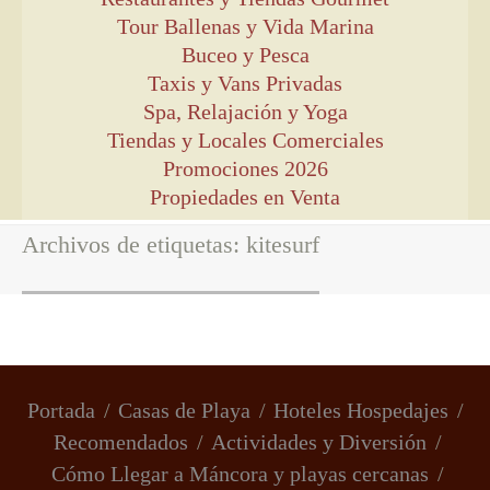
Tour Ballenas y Vida Marina
Buceo y Pesca
Taxis y Vans Privadas
Spa, Relajación y Yoga
Tiendas y Locales Comerciales
Promociones 2026
Propiedades en Venta
Archivos de etiquetas:
kitesurf
Portada
Casas de Playa
Hoteles Hospedajes
Recomendados
Actividades y Diversión
Cómo Llegar a Máncora y playas cercanas