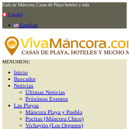
Guía de Máncora; Casas de Playa hoteles y más
Español
English
MENU
MENU
Inicio
Buscador
Noticias
Últimas Noticias
Próximos Eventos
Las Playas
Máncora Playa y Pueblo
Pocitas (Máncora Chico)
Vichayito (Los Organos)