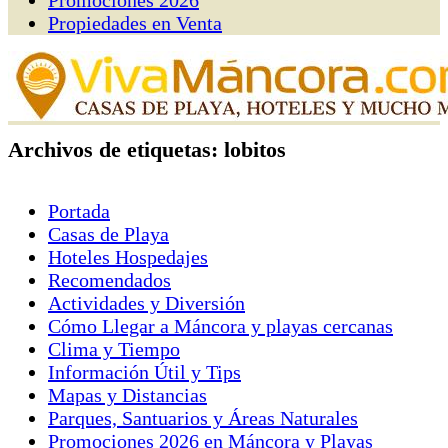
Promociones 2026
Propiedades en Venta
Archivos de etiquetas:
lobitos
Portada
Casas de Playa
Hoteles Hospedajes
Recomendados
Actividades y Diversión
Cómo Llegar a Máncora y playas cercanas
Clima y Tiempo
Información Útil y Tips
Mapas y Distancias
Parques, Santuarios y Áreas Naturales
Promociones 2026 en Máncora y Playas