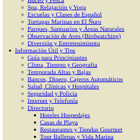
Buceo y Pesca
Spa, Relajación y Yoga
Escuelas y Clases de Español
Tortugas Marinas en El Ñuro
Parques, Santuarios y Áreas Naturales
Observación de Aves (Birdwatching)
Diversión y Entretenimiento
Información Útil y Tips
Guía para Principiantes
Clima, Tiempo y Geografía
Temporada Altas y Bajas
Bancos, Dinero, Cajeros Automáticos
Salud, Clínicas y Hospitales
Seguridad y Policia
Internet y Telefonía
Directorio
Hoteles Hospedajes
Casas de Playa
Restaurantes y Tiendas Gourmet
Tour Ballenas y Vida Marina