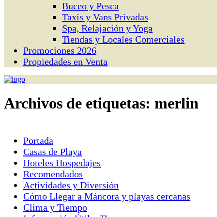
Buceo y Pesca
Taxis y Vans Privadas
Spa, Relajación y Yoga
Tiendas y Locales Comerciales
Promociones 2026
Propiedades en Venta
Archivos de etiquetas:
merlin
Portada
Casas de Playa
Hoteles Hospedajes
Recomendados
Actividades y Diversión
Cómo Llegar a Máncora y playas cercanas
Clima y Tiempo