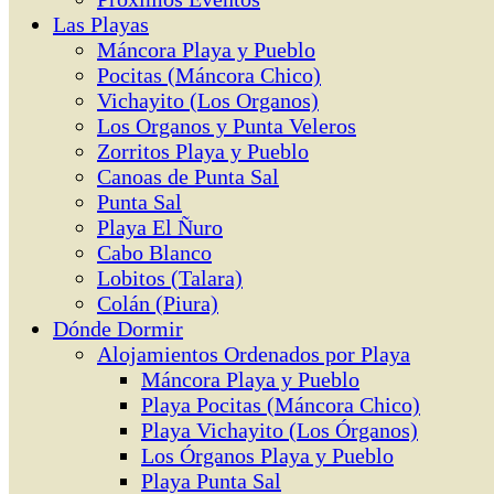
Las Playas
Máncora Playa y Pueblo
Pocitas (Máncora Chico)
Vichayito (Los Organos)
Los Organos y Punta Veleros
Zorritos Playa y Pueblo
Canoas de Punta Sal
Punta Sal
Playa El Ñuro
Cabo Blanco
Lobitos (Talara)
Colán (Piura)
Dónde Dormir
Alojamientos Ordenados por Playa
Máncora Playa y Pueblo
Playa Pocitas (Máncora Chico)
Playa Vichayito (Los Órganos)
Los Órganos Playa y Pueblo
Playa Punta Sal