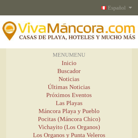
Español
MENU
MENU
Inicio
Buscador
Noticias
Últimas Noticias
Próximos Eventos
Las Playas
Máncora Playa y Pueblo
Pocitas (Máncora Chico)
Vichayito (Los Organos)
Los Organos y Punta Veleros