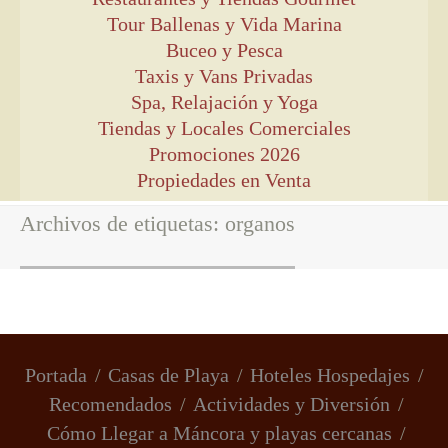
Tour Ballenas y Vida Marina
Buceo y Pesca
Taxis y Vans Privadas
Spa, Relajación y Yoga
Tiendas y Locales Comerciales
Promociones 2026
Propiedades en Venta
Archivos de etiquetas:
organos
Portada
Casas de Playa
Hoteles Hospedajes
Recomendados
Actividades y Diversión
Cómo Llegar a Máncora y playas cercanas