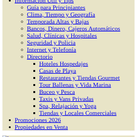
Información Útil y Tips
Guía para Principiantes
Clima, Tiempo y Geografía
Temporada Altas y Bajas
Bancos, Dinero, Cajeros Automáticos
Salud, Clínicas y Hospitales
Seguridad y Policia
Internet y Telefonía
Directorio
Hoteles Hospedajes
Casas de Playa
Restaurantes y Tiendas Gourmet
Tour Ballenas y Vida Marina
Buceo y Pesca
Taxis y Vans Privadas
Spa, Relajación y Yoga
Tiendas y Locales Comerciales
Promociones 2026
Propiedades en Venta