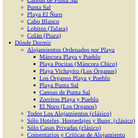
Canoas de Punta Sal
Punta Sal
Playa El Ñuro
Cabo Blanco
Lobitos (Talara)
Colán (Piura)
Dónde Dormir
Alojamientos Ordenados por Playa
Máncora Playa y Pueblo
Playa Pocitas (Máncora Chico)
Playa Vichayito (Los Órganos)
Los Órganos Playa y Pueblo
Playa Punta Sal
Canoas de Punta Sal
Zorritos Playa y Pueblo
El Nuro (Los Organos)
Todos Los Alojamientos (clásico)
Sólo Hoteles, Hospedajes y Bung. (clásico)
Sólo Casas Privadas (clásico)
Comentarios y Críticas de Alojamiento