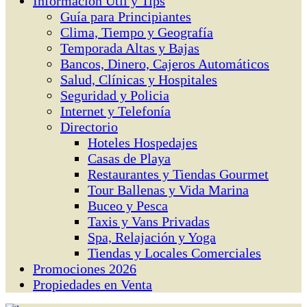
Información Útil y Tips
Guía para Principiantes
Clima, Tiempo y Geografía
Temporada Altas y Bajas
Bancos, Dinero, Cajeros Automáticos
Salud, Clínicas y Hospitales
Seguridad y Policia
Internet y Telefonía
Directorio
Hoteles Hospedajes
Casas de Playa
Restaurantes y Tiendas Gourmet
Tour Ballenas y Vida Marina
Buceo y Pesca
Taxis y Vans Privadas
Spa, Relajación y Yoga
Tiendas y Locales Comerciales
Promociones 2026
Propiedades en Venta