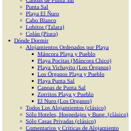
Canoas de Punta Sal
Punta Sal
Playa El Ñuro
Cabo Blanco
Lobitos (Talara)
Colán (Piura)
Dónde Dormir
Alojamientos Ordenados por Playa
Máncora Playa y Pueblo
Playa Pocitas (Máncora Chico)
Playa Vichayito (Los Órganos)
Los Órganos Playa y Pueblo
Playa Punta Sal
Canoas de Punta Sal
Zorritos Playa y Pueblo
El Nuro (Los Organos)
Todos Los Alojamientos (clásico)
Sólo Hoteles, Hospedajes y Bung. (clásico)
Sólo Casas Privadas (clásico)
Comentarios y Críticas de Alojamiento