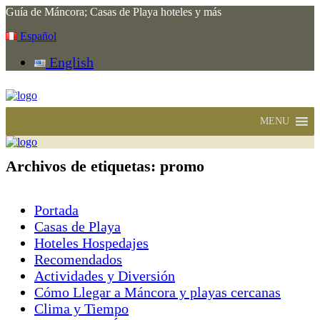
Guía de Máncora; Casas de Playa hoteles y más
Español
English
MENU
Archivos de etiquetas:
promo
Portada
Casas de Playa
Hoteles Hospedajes
Recomendados
Actividades y Diversión
Cómo Llegar a Máncora y playas cercanas
Clima y Tiempo