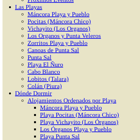
Las Playas
Máncora Playa y Pueblo
Pocitas (Máncora Chico)
Vichayito (Los Organos)
Los Organos y Punta Veleros
Zorritos Playa y Pueblo
Canoas de Punta Sal
Punta Sal
Playa El Ñuro
Cabo Blanco
Lobitos (Talara)
Colán (Piura)
Dónde Dormir
Alojamientos Ordenados por Playa
Máncora Playa y Pueblo
Playa Pocitas (Máncora Chico)
Playa Vichayito (Los Órganos)
Los Órganos Playa y Pueblo
Playa Punta Sal