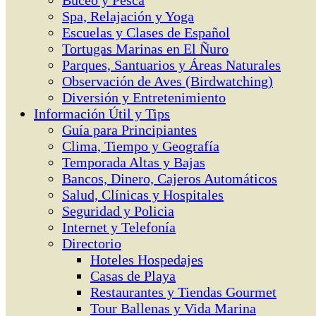
Buceo y Pesca
Spa, Relajación y Yoga
Escuelas y Clases de Español
Tortugas Marinas en El Ñuro
Parques, Santuarios y Áreas Naturales
Observación de Aves (Birdwatching)
Diversión y Entretenimiento
Información Útil y Tips
Guía para Principiantes
Clima, Tiempo y Geografía
Temporada Altas y Bajas
Bancos, Dinero, Cajeros Automáticos
Salud, Clínicas y Hospitales
Seguridad y Policia
Internet y Telefonía
Directorio
Hoteles Hospedajes
Casas de Playa
Restaurantes y Tiendas Gourmet
Tour Ballenas y Vida Marina