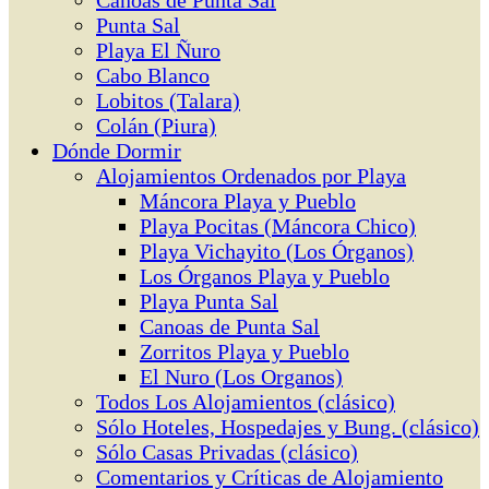
Canoas de Punta Sal
Punta Sal
Playa El Ñuro
Cabo Blanco
Lobitos (Talara)
Colán (Piura)
Dónde Dormir
Alojamientos Ordenados por Playa
Máncora Playa y Pueblo
Playa Pocitas (Máncora Chico)
Playa Vichayito (Los Órganos)
Los Órganos Playa y Pueblo
Playa Punta Sal
Canoas de Punta Sal
Zorritos Playa y Pueblo
El Nuro (Los Organos)
Todos Los Alojamientos (clásico)
Sólo Hoteles, Hospedajes y Bung. (clásico)
Sólo Casas Privadas (clásico)
Comentarios y Críticas de Alojamiento