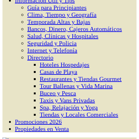
Información Útil y Tips
Guía para Principiantes
Clima, Tiempo y Geografía
Temporada Altas y Bajas
Bancos, Dinero, Cajeros Automáticos
Salud, Clínicas y Hospitales
Seguridad y Policia
Internet y Telefonía
Directorio
Hoteles Hospedajes
Casas de Playa
Restaurantes y Tiendas Gourmet
Tour Ballenas y Vida Marina
Buceo y Pesca
Taxis y Vans Privadas
Spa, Relajación y Yoga
Tiendas y Locales Comerciales
Promociones 2026
Propiedades en Venta