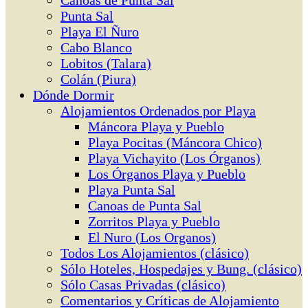
Canoas de Punta Sal
Punta Sal
Playa El Ñuro
Cabo Blanco
Lobitos (Talara)
Colán (Piura)
Dónde Dormir
Alojamientos Ordenados por Playa
Máncora Playa y Pueblo
Playa Pocitas (Máncora Chico)
Playa Vichayito (Los Órganos)
Los Órganos Playa y Pueblo
Playa Punta Sal
Canoas de Punta Sal
Zorritos Playa y Pueblo
El Nuro (Los Organos)
Todos Los Alojamientos (clásico)
Sólo Hoteles, Hospedajes y Bung. (clásico)
Sólo Casas Privadas (clásico)
Comentarios y Críticas de Alojamiento