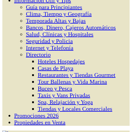
Información Útil y Tips
Guía para Principiantes
Clima, Tiempo y Geografía
Temporada Altas y Bajas
Bancos, Dinero, Cajeros Automáticos
Salud, Clínicas y Hospitales
Seguridad y Policia
Internet y Telefonía
Directorio
Hoteles Hospedajes
Casas de Playa
Restaurantes y Tiendas Gourmet
Tour Ballenas y Vida Marina
Buceo y Pesca
Taxis y Vans Privadas
Spa, Relajación y Yoga
Tiendas y Locales Comerciales
Promociones 2026
Propiedades en Venta