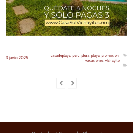
casadeplaya
,
peru
,
piura
,
playa
,
promocion
,
3
junio
2025
vacaciones
,
vichayito