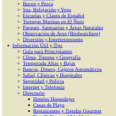
Buceo y Pesca
Spa, Relajación y Yoga
Escuelas y Clases de Español
Tortugas Marinas en El Ñuro
Parques, Santuarios y Áreas Naturales
Observación de Aves (Birdwatching)
Diversión y Entretenimiento
Información Útil y Tips
Guía para Principiantes
Clima, Tiempo y Geografía
Temporada Altas y Bajas
Bancos, Dinero, Cajeros Automáticos
Salud, Clínicas y Hospitales
Seguridad y Policia
Internet y Telefonía
Directorio
Hoteles Hospedajes
Casas de Playa
Restaurantes y Tiendas Gourmet