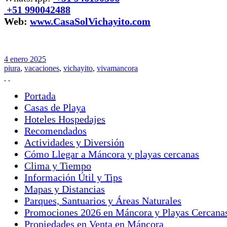
+51 990042488
Web:
www.CasaSolVichayito.com
4
enero
2025
piura
,
vacaciones
,
vichayito
,
vivamancora
Portada
Casas de Playa
Hoteles Hospedajes
Recomendados
Actividades y Diversión
Cómo Llegar a Máncora y playas cercanas
Clima y Tiempo
Información Útil y Tips
Mapas y Distancias
Parques, Santuarios y Áreas Naturales
Promociones 2026 en Máncora y Playas Cercana
Propiedades en Venta en Máncora