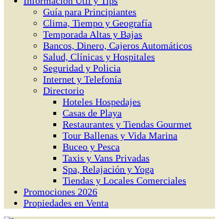
Información Útil y Tips
Guía para Principiantes
Clima, Tiempo y Geografía
Temporada Altas y Bajas
Bancos, Dinero, Cajeros Automáticos
Salud, Clínicas y Hospitales
Seguridad y Policia
Internet y Telefonía
Directorio
Hoteles Hospedajes
Casas de Playa
Restaurantes y Tiendas Gourmet
Tour Ballenas y Vida Marina
Buceo y Pesca
Taxis y Vans Privadas
Spa, Relajación y Yoga
Tiendas y Locales Comerciales
Promociones 2026
Propiedades en Venta