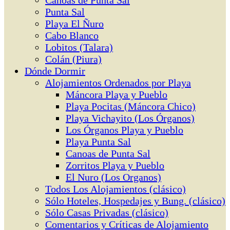
Canoas de Punta Sal
Punta Sal
Playa El Ñuro
Cabo Blanco
Lobitos (Talara)
Colán (Piura)
Dónde Dormir
Alojamientos Ordenados por Playa
Máncora Playa y Pueblo
Playa Pocitas (Máncora Chico)
Playa Vichayito (Los Órganos)
Los Órganos Playa y Pueblo
Playa Punta Sal
Canoas de Punta Sal
Zorritos Playa y Pueblo
El Nuro (Los Organos)
Todos Los Alojamientos (clásico)
Sólo Hoteles, Hospedajes y Bung. (clásico)
Sólo Casas Privadas (clásico)
Comentarios y Críticas de Alojamiento