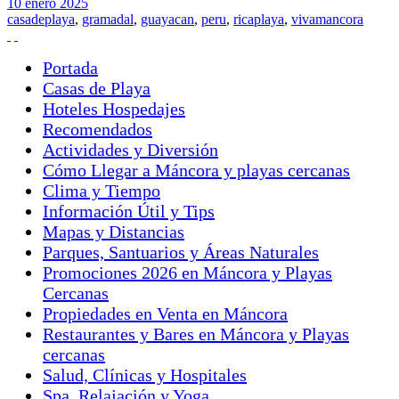
10
enero
2025
casadeplaya
,
gramadal
,
guayacan
,
peru
,
ricaplaya
,
vivamancora
Portada
Casas de Playa
Hoteles Hospedajes
Recomendados
Actividades y Diversión
Cómo Llegar a Máncora y playas cercanas
Clima y Tiempo
Información Útil y Tips
Mapas y Distancias
Parques, Santuarios y Áreas Naturales
Promociones 2026 en Máncora y Playas
Cercanas
Propiedades en Venta en Máncora
Restaurantes y Bares en Máncora y Playas
cercanas
Salud, Clínicas y Hospitales
Spa, Relajación y Yoga