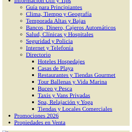
Información Útil y Tips
Guía para Principiantes
Clima, Tiempo y Geografía
Temporada Altas y Bajas
Bancos, Dinero, Cajeros Automáticos
Salud, Clínicas y Hospitales
Seguridad y Policia
Internet y Telefonía
Directorio
Hoteles Hospedajes
Casas de Playa
Restaurantes y Tiendas Gourmet
Tour Ballenas y Vida Marina
Buceo y Pesca
Taxis y Vans Privadas
Spa, Relajación y Yoga
Tiendas y Locales Comerciales
Promociones 2026
Propiedades en Venta