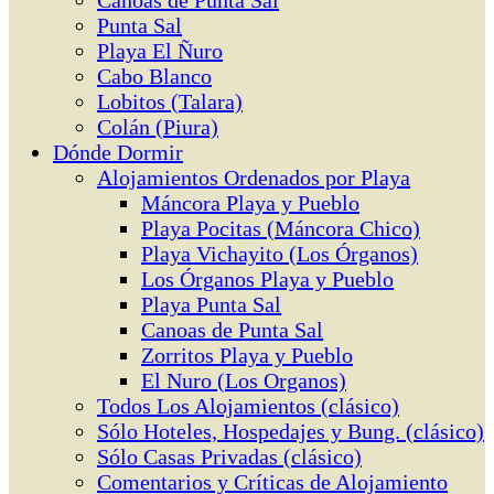
Canoas de Punta Sal
Punta Sal
Playa El Ñuro
Cabo Blanco
Lobitos (Talara)
Colán (Piura)
Dónde Dormir
Alojamientos Ordenados por Playa
Máncora Playa y Pueblo
Playa Pocitas (Máncora Chico)
Playa Vichayito (Los Órganos)
Los Órganos Playa y Pueblo
Playa Punta Sal
Canoas de Punta Sal
Zorritos Playa y Pueblo
El Nuro (Los Organos)
Todos Los Alojamientos (clásico)
Sólo Hoteles, Hospedajes y Bung. (clásico)
Sólo Casas Privadas (clásico)
Comentarios y Críticas de Alojamiento