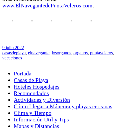
www.ElNavegantedePuntaVeleros.com
.
9
julio
2022
casasdeplaya
,
elnavegante
,
losorganos
,
organos
,
puntaveleros
,
vacaciones
Portada
Casas de Playa
Hoteles Hospedajes
Recomendados
Actividades y Diversión
Cómo Llegar a Máncora y playas cercanas
Clima y Tiempo
Información Útil y Tips
Mapas y Distancias