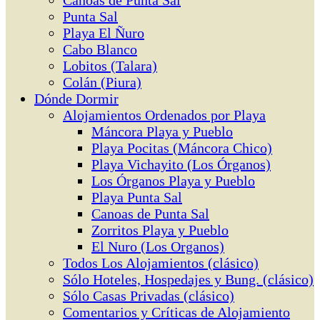
Canoas de Punta Sal
Punta Sal
Playa El Ñuro
Cabo Blanco
Lobitos (Talara)
Colán (Piura)
Dónde Dormir
Alojamientos Ordenados por Playa
Máncora Playa y Pueblo
Playa Pocitas (Máncora Chico)
Playa Vichayito (Los Órganos)
Los Órganos Playa y Pueblo
Playa Punta Sal
Canoas de Punta Sal
Zorritos Playa y Pueblo
El Nuro (Los Organos)
Todos Los Alojamientos (clásico)
Sólo Hoteles, Hospedajes y Bung. (clásico)
Sólo Casas Privadas (clásico)
Comentarios y Críticas de Alojamiento