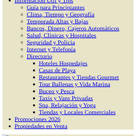
Información Útil y Tips
Guía para Principiantes
Clima, Tiempo y Geografía
Temporada Altas y Bajas
Bancos, Dinero, Cajeros Automáticos
Salud, Clínicas y Hospitales
Seguridad y Policia
Internet y Telefonía
Directorio
Hoteles Hospedajes
Casas de Playa
Restaurantes y Tiendas Gourmet
Tour Ballenas y Vida Marina
Buceo y Pesca
Taxis y Vans Privadas
Spa, Relajación y Yoga
Tiendas y Locales Comerciales
Promociones 2026
Propiedades en Venta