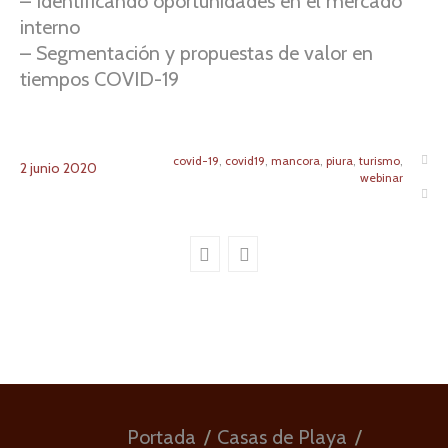
– Identificando oportunidades en el mercado
interno
– Segmentación y propuestas de valor en
tiempos COVID-19
covid-19
,
covid19
,
mancora
,
piura
,
turismo
,
2
junio
2020
webinar
Portada
Casas de Playa