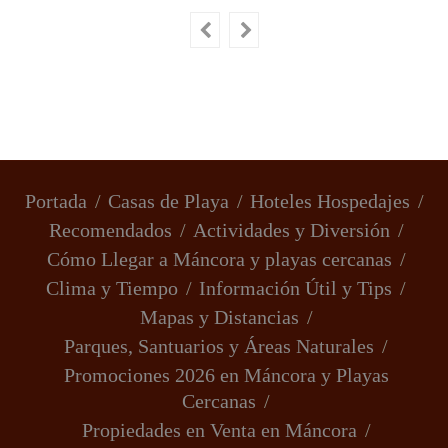
Portada
Casas de Playa
Hoteles Hospedajes
Recomendados
Actividades y Diversión
Cómo Llegar a Máncora y playas cercanas
Clima y Tiempo
Información Útil y Tips
Mapas y Distancias
Parques, Santuarios y Áreas Naturales
Promociones 2026 en Máncora y Playas
Cercanas
Propiedades en Venta en Máncora