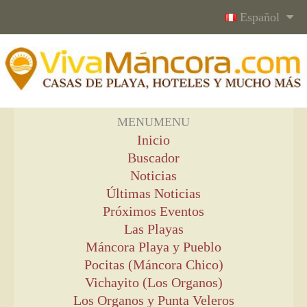
Español
MENU
MENU
Inicio
Buscador
Noticias
Últimas Noticias
Próximos Eventos
Las Playas
Máncora Playa y Pueblo
Pocitas (Máncora Chico)
Vichayito (Los Organos)
Los Organos y Punta Veleros