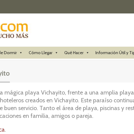
e Dormir
Cómo Llegar
Qué Hacer
Información Útil y Ti
yito
 la mágica playa Vichayito, frente a una amplia play
 hoteleros creados en Vichayito. Este paraíso continu
buen servicio. Tanto el área de playa, piscinas y rest
acaciones en familia, amigos o pareja.
ca
.