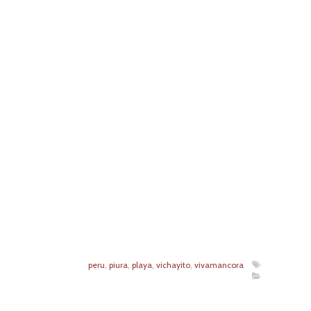
peru
,
piura
,
playa
,
vichayito
,
vivamancora