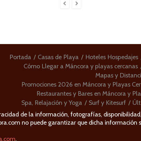
Portada
Casas de Playa
Hoteles Hospedajes
Cómo Llegar a Máncora y playas cercanas
Mapas y Distanc
Promociones 2026 en Máncora y Playas Ce
Restaurantes y Bares en Máncora y Pl
Spa, Relajación y Yoga
Surf y Kitesurf
Últ
acidad de la información, fotografías, disponibilidad
ora.com no puede garantizar que dicha información 
a.com
.