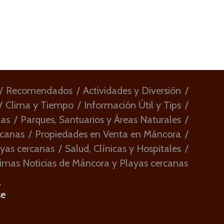
Recomendados
Actividades y Diversión
Clima y Tiempo
Información Útil y Tips
ias
Parques, Santuarios y Áreas Naturales
rcanas
Propiedades en Venta en Máncora
ayas cercanas
Salud, Clínicas y Hospitales
imas Noticias de Máncora y Playas cercanas
,
se