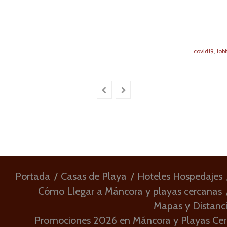
covid19
,
lobi
Portada
Casas de Playa
Hoteles Hospedajes
Cómo Llegar a Máncora y playas cercanas
Mapas y Distanc
Promociones 2026 en Máncora y Playas Ce