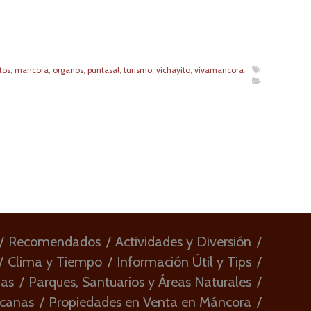
tos
,
mancora
,
organos
,
puntasal
,
turismo
,
vichayito
,
vivamancora
Recomendados
Actividades y Diversión
Clima y Tiempo
Información Útil y Tips
ias
Parques, Santuarios y Áreas Naturales
rcanas
Propiedades en Venta en Máncora