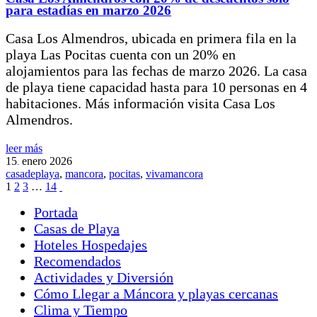
para estadías en marzo 2026
Casa Los Almendros, ubicada en primera fila en la
playa Las Pocitas cuenta con un 20% en
alojamientos para las fechas de marzo 2026. La casa
de playa tiene capacidad hasta para 10 personas en 4
habitaciones. Más información visita Casa Los
Almendros.
leer más
15
enero
2026
.
casadeplaya
,
mancora
,
pocitas
,
vivamancora
1
2
3
…
14
Portada
Casas de Playa
Hoteles Hospedajes
Recomendados
Actividades y Diversión
Cómo Llegar a Máncora y playas cercanas
Clima y Tiempo