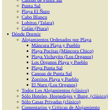
Canoas de Punta Sal
Punta Sal
Playa El Ñuro
Cabo Blanco
Lobitos (Talara)
Colán (Piura)
Dónde Dormir
Alojamientos Ordenados por Playa
Máncora Playa y Pueblo
Playa Pocitas (Máncora Chico)
Playa Vichayito (Los Órganos)
Los Órganos Playa y Pueblo
Playa Punta Sal
Canoas de Punta Sal
Zorritos Playa y Pueblo
El Nuro (Los Organos)
Todos Los Alojamientos (clásico)
Sólo Hoteles, Hospedajes y Bung. (clásico)
Sólo Casas Privadas (clásico)
Comentarios y Críticas de Alojamiento