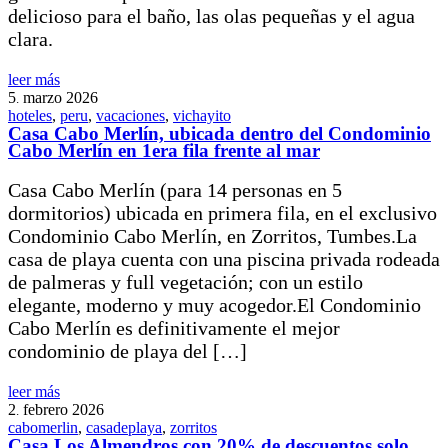
delicioso para el baño, las olas pequeñas y el agua
clara.
leer más
5
marzo
2026
.
hoteles
,
peru
,
vacaciones
,
vichayito
Casa Cabo Merlín, ubicada dentro del Condominio
Cabo Merlín en 1era fila frente al mar
Casa Cabo Merlín (para 14 personas en 5
dormitorios) ubicada en primera fila, en el exclusivo
Condominio Cabo Merlín, en Zorritos, Tumbes.La
casa de playa cuenta con una piscina privada rodeada
de palmeras y full vegetación; con un estilo
elegante, moderno y muy acogedor.El Condominio
Cabo Merlín es definitivamente el mejor
condominio de playa del […]
leer más
2
febrero
2026
.
cabomerlin
,
casadeplaya
,
zorritos
Casa Los Almendros con 20% de descuentos solo