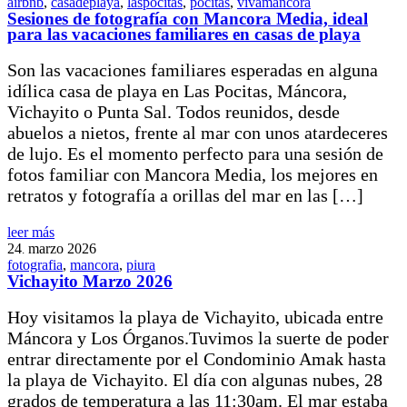
airbnb
,
casadeplaya
,
laspocitas
,
pocitas
,
vivamancora
Sesiones de fotografía con Mancora Media, ideal
para las vacaciones familiares en casas de playa
Son las vacaciones familiares esperadas en alguna
idílica casa de playa en Las Pocitas, Máncora,
Vichayito o Punta Sal. Todos reunidos, desde
abuelos a nietos, frente al mar con unos atardeceres
de lujo. Es el momento perfecto para una sesión de
fotos familiar con Mancora Media, los mejores en
retratos y fotografía a orillas del mar en las […]
leer más
24
marzo
2026
.
fotografia
,
mancora
,
piura
Vichayito Marzo 2026
Hoy visitamos la playa de Vichayito, ubicada entre
Máncora y Los Órganos.Tuvimos la suerte de poder
entrar directamente por el Condominio Amak hasta
la playa de Vichayito. El día con algunas nubes, 28
grados de temperatura a las 11:30am. El mar estaba