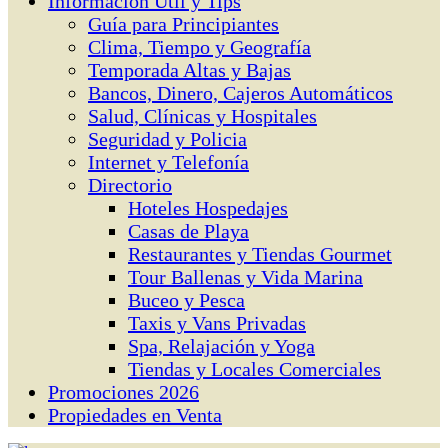
Información Útil y Tips
Guía para Principiantes
Clima, Tiempo y Geografía
Temporada Altas y Bajas
Bancos, Dinero, Cajeros Automáticos
Salud, Clínicas y Hospitales
Seguridad y Policia
Internet y Telefonía
Directorio
Hoteles Hospedajes
Casas de Playa
Restaurantes y Tiendas Gourmet
Tour Ballenas y Vida Marina
Buceo y Pesca
Taxis y Vans Privadas
Spa, Relajación y Yoga
Tiendas y Locales Comerciales
Promociones 2026
Propiedades en Venta